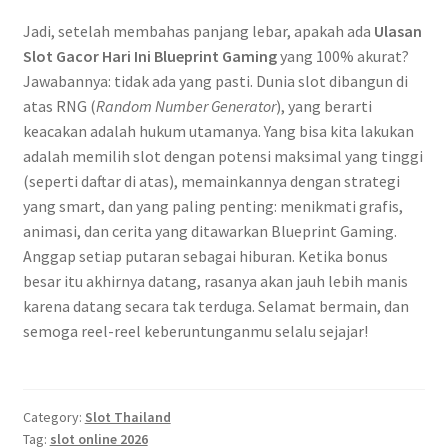
Jadi, setelah membahas panjang lebar, apakah ada
Ulasan
Slot Gacor Hari Ini Blueprint Gaming
yang 100% akurat?
Jawabannya: tidak ada yang pasti. Dunia slot dibangun di
atas RNG (
Random Number Generator
), yang berarti
keacakan adalah hukum utamanya. Yang bisa kita lakukan
adalah memilih slot dengan potensi maksimal yang tinggi
(seperti daftar di atas), memainkannya dengan strategi
yang smart, dan yang paling penting: menikmati grafis,
animasi, dan cerita yang ditawarkan Blueprint Gaming.
Anggap setiap putaran sebagai hiburan. Ketika bonus
besar itu akhirnya datang, rasanya akan jauh lebih manis
karena datang secara tak terduga. Selamat bermain, dan
semoga reel-reel keberuntunganmu selalu sejajar!
Category:
Slot Thailand
Tag:
slot online 2026