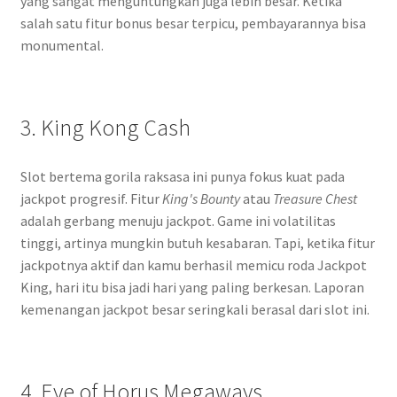
yang sangat menguntungkan juga lebih besar. Ketika
salah satu fitur bonus besar terpicu, pembayarannya bisa
monumental.
3. King Kong Cash
Slot bertema gorila raksasa ini punya fokus kuat pada
jackpot progresif. Fitur
King's Bounty
atau
Treasure Chest
adalah gerbang menuju jackpot. Game ini volatilitas
tinggi, artinya mungkin butuh kesabaran. Tapi, ketika fitur
jackpotnya aktif dan kamu berhasil memicu roda Jackpot
King, hari itu bisa jadi hari yang paling berkesan. Laporan
kemenangan jackpot besar seringkali berasal dari slot ini.
4. Eye of Horus Megaways