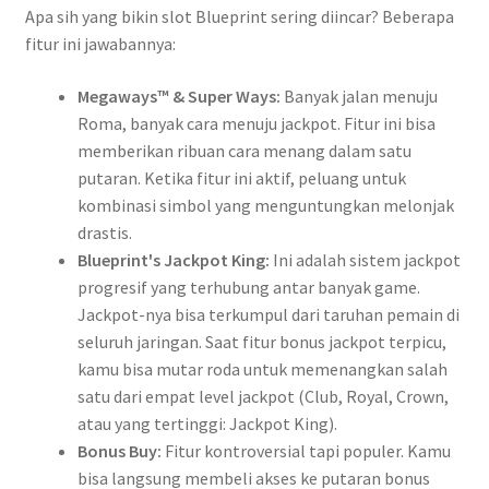
Apa sih yang bikin slot Blueprint sering diincar? Beberapa
fitur ini jawabannya:
Megaways™ & Super Ways:
Banyak jalan menuju
Roma, banyak cara menuju jackpot. Fitur ini bisa
memberikan ribuan cara menang dalam satu
putaran. Ketika fitur ini aktif, peluang untuk
kombinasi simbol yang menguntungkan melonjak
drastis.
Blueprint's Jackpot King:
Ini adalah sistem jackpot
progresif yang terhubung antar banyak game.
Jackpot-nya bisa terkumpul dari taruhan pemain di
seluruh jaringan. Saat fitur bonus jackpot terpicu,
kamu bisa mutar roda untuk memenangkan salah
satu dari empat level jackpot (Club, Royal, Crown,
atau yang tertinggi: Jackpot King).
Bonus Buy:
Fitur kontroversial tapi populer. Kamu
bisa langsung membeli akses ke putaran bonus