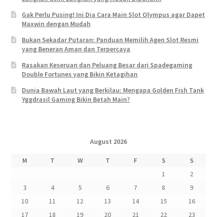
Gak Perlu Pusing! Ini Dia Cara Main Slot Olympus agar Dapet
Maxwin dengan Mudah
Bukan Sekadar Putaran: Panduan Memilih Agen Slot Resmi
yang Beneran Aman dan Terpercaya
Rasakan Keseruan dan Peluang Besar dari Spadegaming
Double Fortunes yang Bikin Ketagihan
Dunia Bawah Laut yang Berkilau: Mengapa Golden Fish Tank
Yggdrasil Gaming Bikin Betah Main?
August 2026
M
T
W
T
F
S
S
1
2
3
4
5
6
7
8
9
10
11
12
13
14
15
16
17
18
19
20
21
22
23