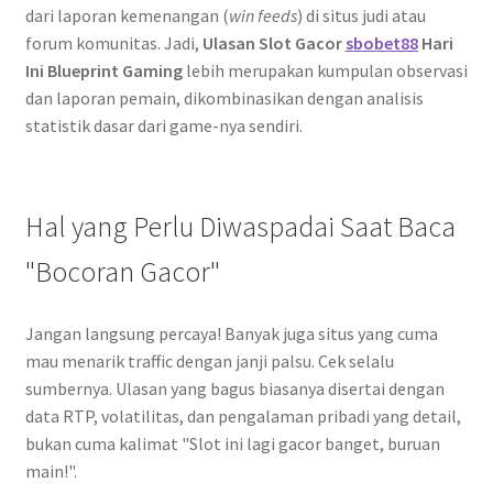
dari laporan kemenangan (
win feeds
) di situs judi atau
forum komunitas. Jadi,
Ulasan Slot Gacor
sbobet88
Hari
Ini Blueprint Gaming
lebih merupakan kumpulan observasi
dan laporan pemain, dikombinasikan dengan analisis
statistik dasar dari game-nya sendiri.
Hal yang Perlu Diwaspadai Saat Baca
"Bocoran Gacor"
Jangan langsung percaya! Banyak juga situs yang cuma
mau menarik traffic dengan janji palsu. Cek selalu
sumbernya. Ulasan yang bagus biasanya disertai dengan
data RTP, volatilitas, dan pengalaman pribadi yang detail,
bukan cuma kalimat "Slot ini lagi gacor banget, buruan
main!".