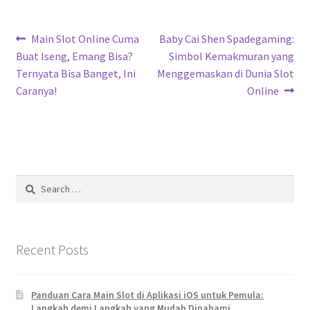
Post
Previous
Next
Main Slot Online Cuma
Baby Cai Shen Spadegaming:
post:
post:
Buat Iseng, Emang Bisa?
Simbol Kemakmuran yang
navigation
Ternyata Bisa Banget, Ini
Menggemaskan di Dunia Slot
Caranya!
Online
Search
for:
Recent Posts
Panduan Cara Main Slot di Aplikasi iOS untuk Pemula:
Langkah demi Langkah yang Mudah Dipahami