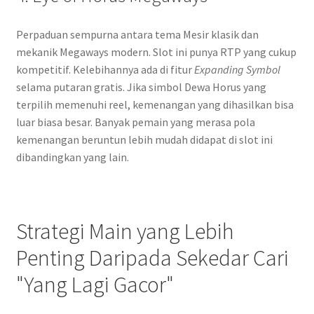
Perpaduan sempurna antara tema Mesir klasik dan
mekanik Megaways modern. Slot ini punya RTP yang cukup
kompetitif. Kelebihannya ada di fitur
Expanding Symbol
selama putaran gratis. Jika simbol Dewa Horus yang
terpilih memenuhi reel, kemenangan yang dihasilkan bisa
luar biasa besar. Banyak pemain yang merasa pola
kemenangan beruntun lebih mudah didapat di slot ini
dibandingkan yang lain.
Strategi Main yang Lebih
Penting Daripada Sekedar Cari
"Yang Lagi Gacor"