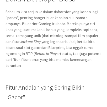
Sebelum kita terjun ke dalam daftar slot yang konon lagi
"panas", penting banget buat kenalan dulu sama si
empunya. Blueprint Gaming itu beda. Mereka punya ciri
khas yang kuat: mekanik bonus yang kompleks tapi seru,
tema-tema yang unik (dari mitologi sampai film populer),
dan fitur
Jackpot King
yang legendaris. Jadi, ketika kita
bicara soal slot gacor dari Blueprint, kita nggak cuma
ngomongin RTP (
Return to Player
) statis, tapi juga potensi
dari fitur-fitur bonus yang bisa memicu kemenangan
beruntun.
Fitur Andalan yang Sering Bikin
"Gacor"