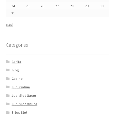
24
25
26
27
28
29
30
31
« Jul
Categories
Berita
Blog
Casino
Judi Online
Judi Slot Gacor
Judi Slot Online
Situs Slot