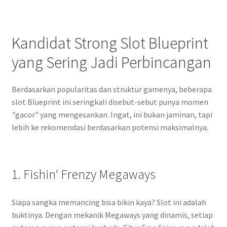
Kandidat Strong Slot Blueprint
yang Sering Jadi Perbincangan
Berdasarkan popularitas dan struktur gamenya, beberapa
slot Blueprint ini seringkali disebut-sebut punya momen
"gacor" yang mengesankan. Ingat, ini bukan jaminan, tapi
lebih ke rekomendasi berdasarkan potensi maksimalnya.
1. Fishin' Frenzy Megaways
Siapa sangka memancing bisa bikin kaya? Slot ini adalah
buktinya. Dengan mekanik Megaways yang dinamis, setiap