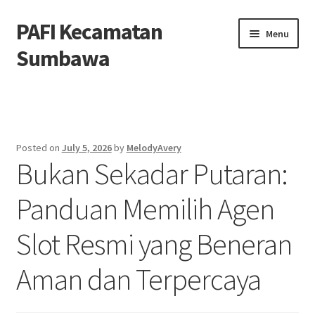
PAFI Kecamatan
Skip
Skip
Menu
to
to
Sumbawa
navigation
content
Home
Hubungi Kami
Posted on
July 5, 2026
by
MelodyAvery
Bukan Sekadar Putaran:
Privacy Policy
Panduan Memilih Agen
Tentang Kami
Slot Resmi yang Beneran
Aman dan Terpercaya