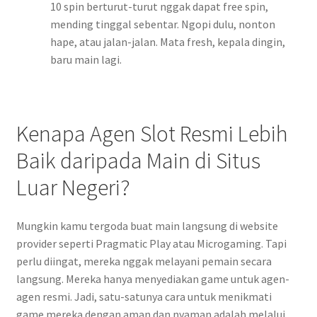
10 spin berturut-turut nggak dapat free spin,
mending tinggal sebentar. Ngopi dulu, nonton
hape, atau jalan-jalan. Mata fresh, kepala dingin,
baru main lagi.
Kenapa Agen Slot Resmi Lebih
Baik daripada Main di Situs
Luar Negeri?
Mungkin kamu tergoda buat main langsung di website
provider seperti Pragmatic Play atau Microgaming. Tapi
perlu diingat, mereka nggak melayani pemain secara
langsung. Mereka hanya menyediakan game untuk agen-
agen resmi. Jadi, satu-satunya cara untuk menikmati
game mereka dengan aman dan nyaman adalah melalui