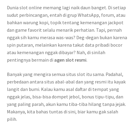
Dunia slot online memang lagi naik daun banget. Di setiap
sudut perbincangan, entah di grup WhatsApp, forum, atau
bahkan warung kopi, topik tentang kemenangan jackpot
dan game favorit selalu menarik perhatian. Tapi, pernah
nggak sih kamu merasa was-was? Deg-degan bukan karena
spin putaran, melainkan karena takut data pribadi bocor
atau kemenangan nggak dibayar? Nah, di sinilah
pentingnya bermain di
agen slot resmi
.
Banyak yang mengira semua situs slot itu sama. Padahal,
perbedaan antara situs abal-abal dan yang resmi itu kayak
langit dan bumi. Kalau kamu asal daftar di tempat yang
nggak jelas, bisa-bisa dompet jebol, bonus tipu-tipu, dan
yang paling parah, akun kamu tiba-tiba hilang tanpa jejak.
Makanya, kita bahas tuntas di sini, biar kamu gak salah
pilih.