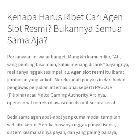
Kenapa Harus Ribet Cari Agen
Slot Resmi? Bukannya Semua
Sama Aja?
Pertanyaan ini wajar banget. Mungkin kamu mikir, “Ah,
yang penting bisa main, kalau menang ditarik.” Sayangnya,
realitanya nggak sesimpel itu.
Agen slot resmi
itu ibarat
jembatan yang kokoh. Mereka udah punya izin dari badan
pengawas perjudian internasional seperti PAGCOR
(Filipina) atau Malta Gaming Authority. Artinya,
operasional mereka diawasi dan diaudit secara ketat.
Beda sama agen abal-abal yang cuma modal tampilan
website keren. Mereka biasanya nggak punya lisensi,
sistem keamanannya payah, dan yang paling bahaya,