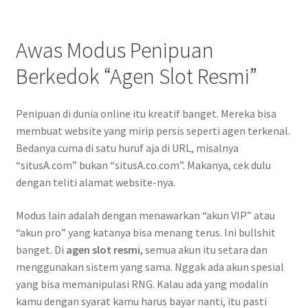
Awas Modus Penipuan
Berkedok “Agen Slot Resmi”
Penipuan di dunia online itu kreatif banget. Mereka bisa
membuat website yang mirip persis seperti agen terkenal.
Bedanya cuma di satu huruf aja di URL, misalnya
“situsA.com” bukan “situsA.co.com”. Makanya, cek dulu
dengan teliti alamat website-nya.
Modus lain adalah dengan menawarkan “akun VIP” atau
“akun pro” yang katanya bisa menang terus. Ini bullshit
banget. Di
agen slot resmi
, semua akun itu setara dan
menggunakan sistem yang sama. Nggak ada akun spesial
yang bisa memanipulasi RNG. Kalau ada yang modalin
kamu dengan syarat kamu harus bayar nanti, itu pasti