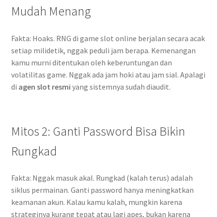
Mudah Menang
Fakta: Hoaks. RNG di game slot online berjalan secara acak
setiap milidetik, nggak peduli jam berapa. Kemenangan
kamu murni ditentukan oleh keberuntungan dan
volatilitas game. Nggak ada jam hoki atau jam sial. Apalagi
di
agen slot resmi
yang sistemnya sudah diaudit.
Mitos 2: Ganti Password Bisa Bikin
Rungkad
Fakta: Nggak masuk akal. Rungkad (kalah terus) adalah
siklus permainan. Ganti password hanya meningkatkan
keamanan akun. Kalau kamu kalah, mungkin karena
strateginya kurang tepat atau lagi apes, bukan karena