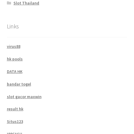
Slot Thailand
Links
virus88
hk pools
DATA HK
bandar togel
slot gacor maxwin
result hk
Situs123