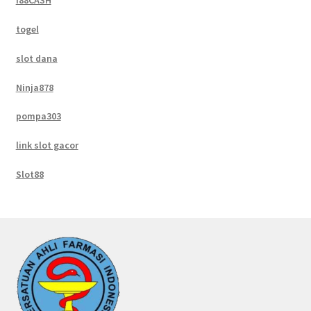
I88CASH
togel
slot dana
Ninja878
pompa303
link slot gacor
Slot88