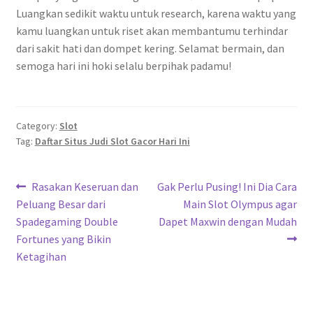
Luangkan sedikit waktu untuk research, karena waktu yang
kamu luangkan untuk riset akan membantumu terhindar
dari sakit hati dan dompet kering. Selamat bermain, dan
semoga hari ini hoki selalu berpihak padamu!
Category:
Slot
Tag:
Daftar Situs Judi Slot Gacor Hari Ini
Post
Previous
Next
Rasakan Keseruan dan
Gak Perlu Pusing! Ini Dia Cara
post:
post:
Peluang Besar dari
Main Slot Olympus agar
navigation
Spadegaming Double
Dapet Maxwin dengan Mudah
Fortunes yang Bikin
Ketagihan