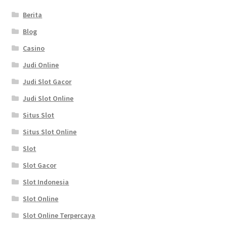
Berita
Blog
Casino
Judi Online
Judi Slot Gacor
Judi Slot Online
Situs Slot
Situs Slot Online
Slot
Slot Gacor
Slot Indonesia
Slot Online
Slot Online Terpercaya