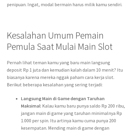
penipuan. Ingat, modal bermain harus milik kamu sendiri.
Kesalahan Umum Pemain
Pemula Saat Mulai Main Slot
Pernah lihat teman kamu yang baru main langsung
deposit Rp 1 juta dan kemudian kalah dalam 10 menit? Itu
biasanya karena mereka nggak paham cara kerja slot.
Berikut beberapa kesalahan yang sering terjadi:
Langsung Main di Game dengan Taruhan
Maksimal
: Kalau kamu baru punya saldo Rp 200 ribu,
jangan main di game yang taruhan minimalnya Rp
1.000 per spin. Itu artinya kamu cuma punya 200
kesempatan. Mending main di game dengan