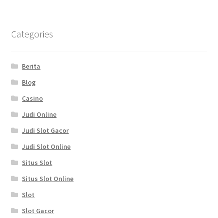
Categories
Berita
Blog
Casino
Judi Online
Judi Slot Gacor
Judi Slot Online
Situs Slot
Situs Slot Online
Slot
Slot Gacor