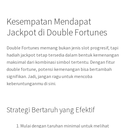
Kesempatan Mendapat
Jackpot di Double Fortunes
Double Fortunes memang bukan jenis slot progresif, tapi
hadiah jackpot tetap tersedia dalam bentuk kemenangan
maksimal dari kombinasi simbol tertentu. Dengan fitur
double fortune, potensi kemenangan bisa bertambah
signifikan. Jadi, jangan ragu untuk mencoba
keberuntunganmu di sini.
Strategi Bertaruh yang Efektif
Mulai dengan taruhan minimal untuk melihat