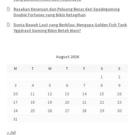
Rasakan Keseruan dan Peluang Besar dari Spadegaming
Double Fortunes yang Bikin Ketagihan
Dunia Bawah Laut yang Berkilau: Mengapa Golden Fish Tank
Yggdrasil Gaming Bikin Betah Main?
August 2026
M
T
W
T
F
S
S
1
2
3
4
5
6
7
8
9
10
11
12
13
14
15
16
17
18
19
20
21
22
23
24
25
26
27
28
29
30
31
« Jul