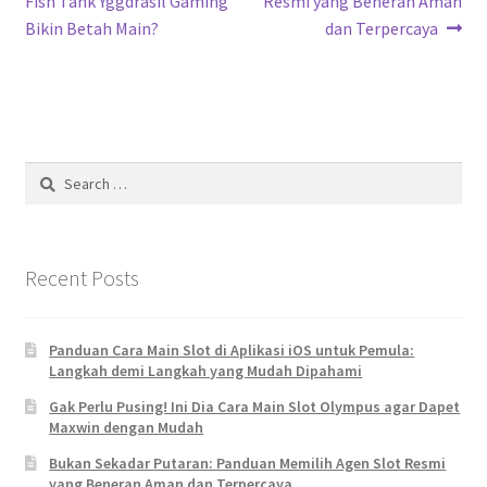
Fish Tank Yggdrasil Gaming
Resmi yang Beneran Aman
Bikin Betah Main?
dan Terpercaya
Search
for:
Recent Posts
Panduan Cara Main Slot di Aplikasi iOS untuk Pemula:
Langkah demi Langkah yang Mudah Dipahami
Gak Perlu Pusing! Ini Dia Cara Main Slot Olympus agar Dapet
Maxwin dengan Mudah
Bukan Sekadar Putaran: Panduan Memilih Agen Slot Resmi
yang Beneran Aman dan Terpercaya