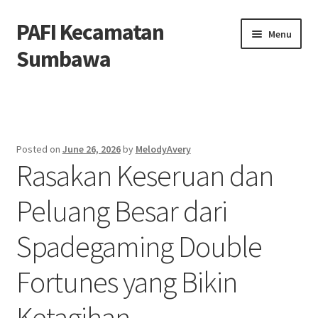
PAFI Kecamatan
Skip
Skip
Menu
to
to
Sumbawa
navigation
content
Home
Hubungi Kami
Posted on
June 26, 2026
by
MelodyAvery
Rasakan Keseruan dan
Privacy Policy
Peluang Besar dari
Tentang Kami
Spadegaming Double
Fortunes yang Bikin
Ketagihan