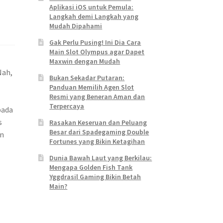
Aplikasi iOS untuk Pemula:
Langkah demi Langkah yang
Mudah Dipahami
Gak Perlu Pusing! Ini Dia Cara
Main Slot Olympus agar Dapet
Maxwin dengan Mudah
Nah,
Bukan Sekadar Putaran:
Panduan Memilih Agen Slot
Resmi yang Beneran Aman dan
Terpercaya
pada
s
Rasakan Keseruan dan Peluang
Besar dari Spadegaming Double
in
Fortunes yang Bikin Ketagihan
Dunia Bawah Laut yang Berkilau:
Mengapa Golden Fish Tank
Yggdrasil Gaming Bikin Betah
Main?