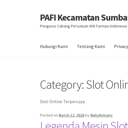
PAFI Kecamatan Sumb
Skip
Skip
to
to
Pengurus Cabang Persatuan Ahli Farmasi Indones
navigation
content
Hubungi Kami
Tentang Kami
Privacy
Home
Hubungi Kami
Privacy Policy
Tentang K
Category:
Slot Onli
Slot Online Terpercaya
Posted on
March 12, 2026
by
MelodyAvery
Legenda Mesin Slo