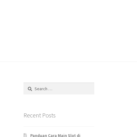
Search
for:
Recent Posts
Panduan Cara Main Slot di