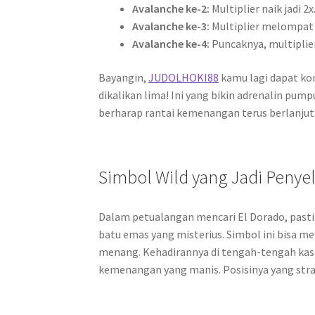
Avalanche ke-2:
Multiplier naik jadi 2x
Avalanche ke-3:
Multiplier melompat 
Avalanche ke-4:
Puncaknya, multiplie
Bayangin,
JUDOLHOKI88
kamu lagi dapat k
dikalikan lima! Ini yang bikin adrenalin pu
berharap rantai kemenangan terus berlanjut 
Simbol Wild yang Jadi Penye
Dalam petualangan mencari El Dorado, pasti 
batu emas yang misterius. Simbol ini bisa me
menang. Kehadirannya di tengah-tengah kas
kemenangan yang manis. Posisinya yang strat