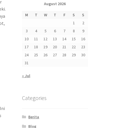
r
August 2026
ki.
M
T
W
T
F
S
S
nya
1
2
ot,
l
3
4
5
6
7
8
9
10
11
12
13
14
15
16
17
18
19
20
21
22
23
24
25
26
27
28
29
30
31
« Jul
?
Categories
Ini
s
Berita
Blog