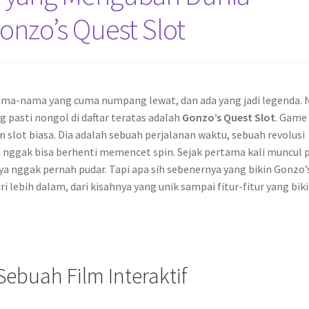
onzo’s Quest Slot
 nama-nama yang cuma numpang lewat, dan ada yang jadi legenda. 
ng pasti nongol di daftar teratas adalah
Gonzo’s Quest Slot
. Game
 slot biasa. Dia adalah sebuah perjalanan waktu, sebuah revolusi
ta nggak bisa berhenti memencet spin. Sejak pertama kali muncul 
rnya nggak pernah pudar. Tapi apa sih sebenernya yang bikin Gonzo’
uri lebih dalam, dari kisahnya yang unik sampai fitur-fitur yang bik
Sebuah Film Interaktif