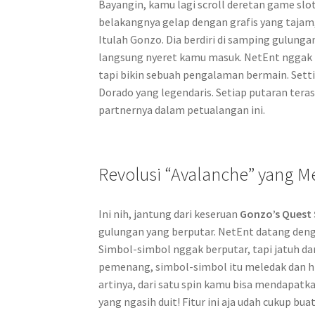
Bayangin, kamu lagi scroll deretan game slot
belakangnya gelap dengan grafis yang tajam,
Itulah Gonzo. Dia berdiri di samping gulunga
langsung nyeret kamu masuk. NetEnt nggak 
tapi bikin sebuah pengalaman bermain. Sett
Dorado yang legendaris. Setiap putaran ter
partnernya dalam petualangan ini.
Revolusi “Avalanche” yang M
Ini nih, jantung dari keseruan
Gonzo’s Quest 
gulungan yang berputar. NetEnt datang denga
Simbol-simbol nggak berputar, tapi jatuh da
pemenang, simbol-simbol itu meledak dan hil
artinya, dari satu spin kamu bisa mendapat
yang ngasih duit! Fitur ini aja udah cukup bu