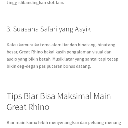
tinggi dibandingkan slot lain.
3. Suasana Safari yang Asyik
Kalau kamu suka tema alam liar dan binatang-binatang
besar, Great Rhino bakal kasih pengalaman visual dan
audio yang bikin betah. Musik latar yang santai tapi tetap
bikin deg-degan pas putaran bonus datang.
Tips Biar Bisa Maksimal Main
Great Rhino
Biar main kamu lebih menyenangkan dan peluang menang