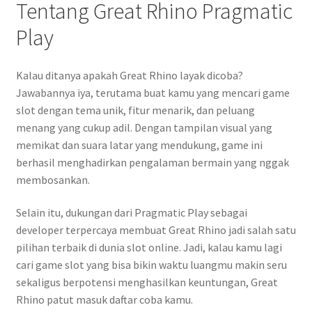
Tentang Great Rhino Pragmatic
Play
Kalau ditanya apakah Great Rhino layak dicoba?
Jawabannya iya, terutama buat kamu yang mencari game
slot dengan tema unik, fitur menarik, dan peluang
menang yang cukup adil. Dengan tampilan visual yang
memikat dan suara latar yang mendukung, game ini
berhasil menghadirkan pengalaman bermain yang nggak
membosankan.
Selain itu, dukungan dari Pragmatic Play sebagai
developer terpercaya membuat Great Rhino jadi salah satu
pilihan terbaik di dunia slot online. Jadi, kalau kamu lagi
cari game slot yang bisa bikin waktu luangmu makin seru
sekaligus berpotensi menghasilkan keuntungan, Great
Rhino patut masuk daftar coba kamu.