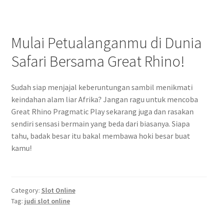
Mulai Petualanganmu di Dunia
Safari Bersama Great Rhino!
Sudah siap menjajal keberuntungan sambil menikmati
keindahan alam liar Afrika? Jangan ragu untuk mencoba
Great Rhino Pragmatic Play sekarang juga dan rasakan
sendiri sensasi bermain yang beda dari biasanya. Siapa
tahu, badak besar itu bakal membawa hoki besar buat
kamu!
Category:
Slot Online
Tag:
judi slot online