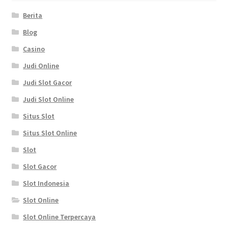
Berita
Blog
Casino
Judi Online
Judi Slot Gacor
Judi Slot Online
Situs Slot
Situs Slot Online
Slot
Slot Gacor
Slot Indonesia
Slot Online
Slot Online Terpercaya