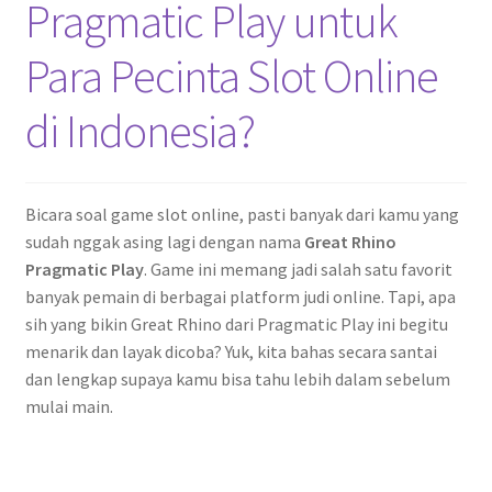
Pragmatic Play untuk
Para Pecinta Slot Online
di Indonesia?
Bicara soal game slot online, pasti banyak dari kamu yang
sudah nggak asing lagi dengan nama
Great Rhino
Pragmatic Play
. Game ini memang jadi salah satu favorit
banyak pemain di berbagai platform judi online. Tapi, apa
sih yang bikin Great Rhino dari Pragmatic Play ini begitu
menarik dan layak dicoba? Yuk, kita bahas secara santai
dan lengkap supaya kamu bisa tahu lebih dalam sebelum
mulai main.