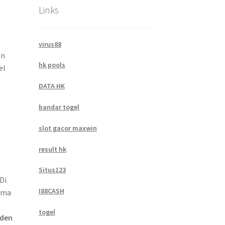
Links
virus88
an
hk pools
el
DATA HK
bandar togel
slot gacor maxwin
result hk
Situs123
Di
I88CASH
lama
togel
lden