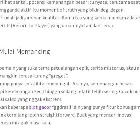
rlihat santai, potensi kemenangan besar itu nyata, terutama saa
ngganda aktif. Itu moment of truth yang bikin deg-degan.
ri udah jadi jaminan kualitas. Kamu tau yang kamu mainkan adala
 RTP (Return to Player) yang umumnya fair dan teruji.
 Mulai Memancing
emain yang suka tema petualangan epik, cerita misterius, atau a
mungkin terasa kurang “greget”.
rung punya volatilitas menengah. Artinya, kemenangan besar
pi kemenangan kecil hingga sedang relatif lebih sering. Cocok bu
asi saldo yang nggak ekstrem.
kan beberapa
slot gacor
Yggdrasil lain yang punya fitur bonus ga
ank
terbilang lebih straightforward. Buat yang mencari inovasi
asa ini agak biasa saja.