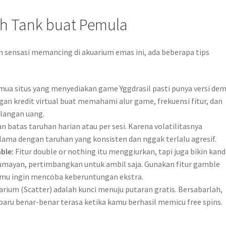
sh Tank buat Pemula
sensasi memancing di akuarium emas ini, ada beberapa tips
ua situs yang menyediakan game Yggdrasil pasti punya versi de
gan kredit virtual buat memahami alur game, frekuensi fitur, dan
ilangan uang.
 batas taruhan harian atau per sesi. Karena volatilitasnya
ama dengan taruhan yang konsisten dan nggak terlalu agresif.
ble:
Fitur double or nothing itu menggiurkan, tapi juga bikin kand
mayan, pertimbangkan untuk ambil saja. Gunakan fitur gamble
amu ingin mencoba keberuntungan ekstra.
rium (Scatter) adalah kunci menuju putaran gratis. Bersabarlah,
baru benar-benar terasa ketika kamu berhasil memicu free spins.