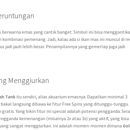
beruntungan
mas berwarna emas yang cantik banget. Simbol ini bisa menggantik
n kombinasi pemenang. Jadi, kalau ada si ikan mas ini muncul di re
us jadi jauh lebih besar. Penampilannya yang gemerlap juga jadi
yang Menggiurkan
ish Tank
itu sendiri, alias akuarium emasnya. Dapatkan minimal 3
u bakal langsung dibawa ke fitur Free Spins yang ditunggu-tunggu. 
gratis. Yang bikin fitur ini spesial adalah potensi pengganda. Se
pengganda kemenangan (misalnya 2x atau 3x) yang aktif, yang bisa
ah yang sangat menggiurkan. Ini adalah momen-momen dimana
Go