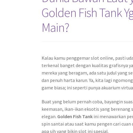
Golden Fish Tank Y
Main?
Kalau kamu penggemar slot online, pasti uda
terkenal banget dengan kualitas grafisnya y
mereka yang beragam, ada satu judul yang se
dan penuh harta karun. Ya, kita lagi ngomon
game biasa; ini seperti punya akuarium virtua
Buat yang belum pernah coba, bayangin sua
keemasan, ikan-ikan eksotis yang berenang sa
elegan.
Golden Fish Tank
ini menawarkan pen
spin santai atau saat kamu pengen cari cuan
apa sih yang bikin slot ini spesial.