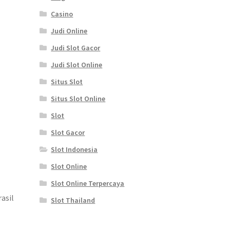
Casino
Judi Online
Judi Slot Gacor
Judi Slot Online
Situs Slot
Situs Slot Online
Slot
Slot Gacor
Slot Indonesia
Slot Online
Slot Online Terpercaya
asil
Slot Thailand