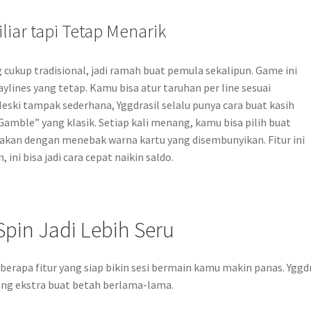
iar tapi Tetap Menarik
g cukup tradisional, jadi ramah buat pemula sekalipun. Game ini
ylines yang tetap. Kamu bisa atur taruhan per line sesuai
eski tampak sederhana, Yggdrasil selalu punya cara buat kasih
Gamble” yang klasik. Setiap kali menang, kamu bisa pilih buat
kan dengan menebak warna kartu yang disembunyikan. Fitur ini
 ini bisa jadi cara cepat naikin saldo.
 Spin Jadi Lebih Seru
eberapa fitur yang siap bikin sesi bermain kamu makin panas. Yggdr
ng ekstra buat betah berlama-lama.