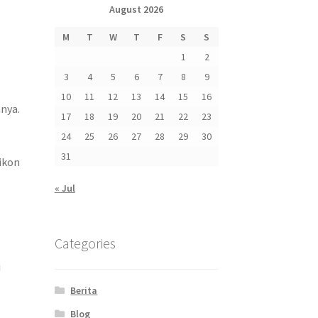
August 2026
M
T
W
T
F
S
S
1
2
3
4
5
6
7
8
9
10
11
12
13
14
15
16
nya.
17
18
19
20
21
22
23
24
25
26
27
28
29
30
k
31
ikon
« Jul
Categories
i
Berita
Blog