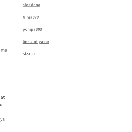
slot dana
Ninja878
pompa303
link slot gacor
sama
Slot88
uat
ru
nya