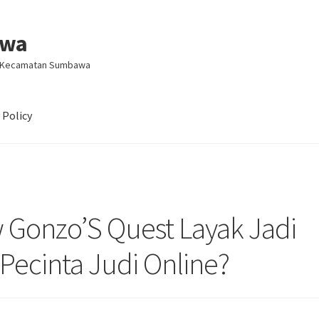
awa
ia Kecamatan Sumbawa
 Policy
ami
 Gonzo’S Quest Layak Jadi
 Pecinta Judi Online?