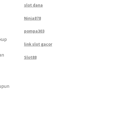
slot dana
Ninja878
pompa303
kup
link slot gacor
an
Slot88
aupun