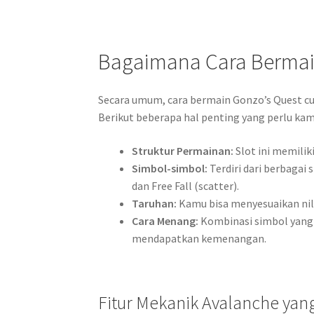
Bagaimana Cara Bermai
Secara umum, cara bermain Gonzo’s Quest 
Berikut beberapa hal penting yang perlu kam
Struktur Permainan:
Slot ini memilik
Simbol-simbol:
Terdiri dari berbagai
dan Free Fall (scatter).
Taruhan:
Kamu bisa menyesuaikan nilai
Cara Menang:
Kombinasi simbol yang s
mendapatkan kemenangan.
Fitur Mekanik Avalanche yan