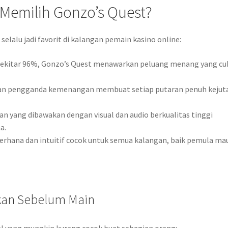
Memilih Gonzo’s Quest?
elalu jadi favorit di kalangan pemain kasino online:
ekitar 96%, Gonzo’s Quest menawarkan peluang menang yang cu
dan pengganda kemenangan membuat setiap putaran penuh kejut
an yang dibawakan dengan visual dan audio berkualitas tinggi
a.
derhana dan intuitif cocok untuk semua kalangan, baik pemula m
ikan Sebelum Main
l yang mungkin kurang cocok buat sebagian orang: