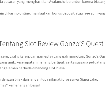
a putaran yang menghasilkan Avalanche beruntun karena biasan
in di kasino online, manfaatkan bonus deposit atau free spin yan
entang Slot Review Gonzo’S Quest
 seru, grafis keren, dan gameplay yang gak monoton, Gonzo’s Qu
e yang unik, kesempatan menang berlipat, serta suasana petualan
ngalaman berbeda dibanding slot biasa.
ah dengan bijak dan jangan lupa nikmati prosesnya. Siapa tahu,
mas” kemenangan besar!