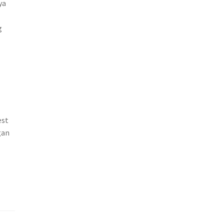
ya
g
est
gan