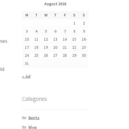
August 2026
M
T
W
T
F
S
S
1
2
3
4
5
6
7
8
9
10
11
12
13
14
15
16
man.
17
18
19
20
21
22
23
24
25
26
27
28
29
30
31
ild
« Jul
Categories
Berita
Blog