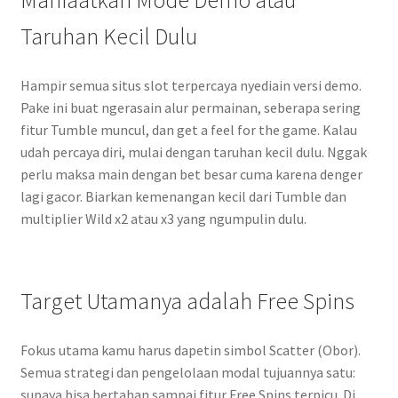
Taruhan Kecil Dulu
Hampir semua situs slot terpercaya nyediain versi demo.
Pake ini buat ngerasain alur permainan, seberapa sering
fitur Tumble muncul, dan get a feel for the game. Kalau
udah percaya diri, mulai dengan taruhan kecil dulu. Nggak
perlu maksa main dengan bet besar cuma karena denger
lagi gacor. Biarkan kemenangan kecil dari Tumble dan
multiplier Wild x2 atau x3 yang ngumpulin dulu.
Target Utamanya adalah Free Spins
Fokus utama kamu harus dapetin simbol Scatter (Obor).
Semua strategi dan pengelolaan modal tujuannya satu:
supaya bisa bertahan sampai fitur Free Spins terpicu. Di