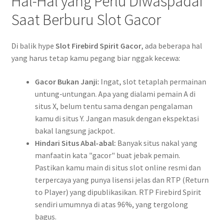
Hal-Hal yang Perlu Diwaspadai
Saat Berburu Slot Gacor
Di balik hype
Slot Firebird Spirit Gacor
, ada beberapa hal
yang harus tetap kamu pegang biar nggak kecewa:
Gacor Bukan Janji:
Ingat, slot tetaplah permainan
untung-untungan. Apa yang dialami pemain A di
situs X, belum tentu sama dengan pengalaman
kamu di situs Y. Jangan masuk dengan ekspektasi
bakal langsung jackpot.
Hindari Situs Abal-abal:
Banyak situs nakal yang
manfaatin kata "gacor" buat jebak pemain.
Pastikan kamu main di situs slot online resmi dan
terpercaya yang punya lisensi jelas dan RTP (Return
to Player) yang dipublikasikan. RTP Firebird Spirit
sendiri umumnya di atas 96%, yang tergolong
bagus.