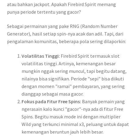
atau bahkan jackpot. Apakah Firebird Spirit memang
punya periode tertentu yang gacor?
Sebagai permainan yang pake RNG (Random Number
Generator), hasil setiap spin-nya acak dan adil. Tapi, dari
pengalaman komunitas, beberapa pola sering dilaporkin:
Volatilitas Tinggi:
Firebird Spirit termasuk slot
volatilitas tinggi. Artinya, kemenangan besar
mungkin nggak sering muncul, tapi begitu datang,
nilainya bisa signifikan. Periode "sepi" bisa diikuti
dengan momen "ramai" pembayaran, yang sering
dianggap sebagai masa gacor.
Fokus pada Fitur Free Spins:
Banyak pemain yang
ngerasain kalo kunci "gacor"-nya ada di fitur Free
Spins. Begitu masuk mode ini dengan multiplier
Wild yang terkunci minimal x3, peluang untuk dapat
kemenangan beruntun jauh lebih besar.