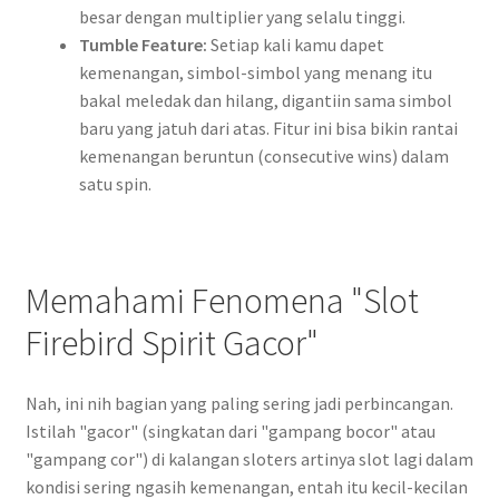
besar dengan multiplier yang selalu tinggi.
Tumble Feature:
Setiap kali kamu dapet
kemenangan, simbol-simbol yang menang itu
bakal meledak dan hilang, digantiin sama simbol
baru yang jatuh dari atas. Fitur ini bisa bikin rantai
kemenangan beruntun (consecutive wins) dalam
satu spin.
Memahami Fenomena "Slot
Firebird Spirit Gacor"
Nah, ini nih bagian yang paling sering jadi perbincangan.
Istilah "gacor" (singkatan dari "gampang bocor" atau
"gampang cor") di kalangan sloters artinya slot lagi dalam
kondisi sering ngasih kemenangan, entah itu kecil-kecilan