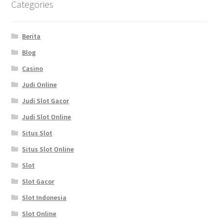
Categories
Berita
Blog
Casino
Judi Online
Judi Slot Gacor
Judi Slot Online
Situs Slot
Situs Slot Online
Slot
Slot Gacor
Slot Indonesia
Slot Online