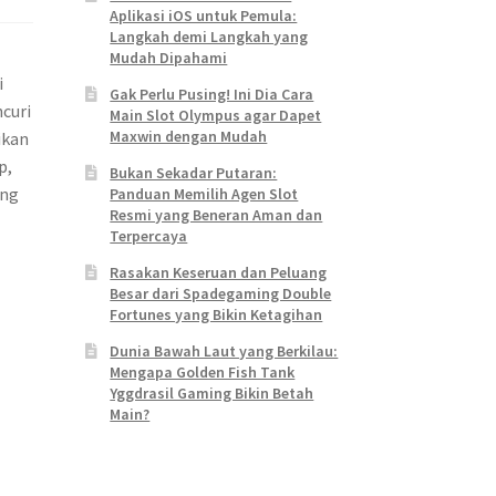
Aplikasi iOS untuk Pemula:
Langkah demi Langkah yang
Mudah Dipahami
i
Gak Perlu Pusing! Ini Dia Cara
curi
Main Slot Olympus agar Dapet
Maxwin dengan Mudah
ikan
p,
Bukan Sekadar Putaran:
ang
Panduan Memilih Agen Slot
Resmi yang Beneran Aman dan
Terpercaya
Rasakan Keseruan dan Peluang
Besar dari Spadegaming Double
Fortunes yang Bikin Ketagihan
Dunia Bawah Laut yang Berkilau:
Mengapa Golden Fish Tank
Yggdrasil Gaming Bikin Betah
Main?