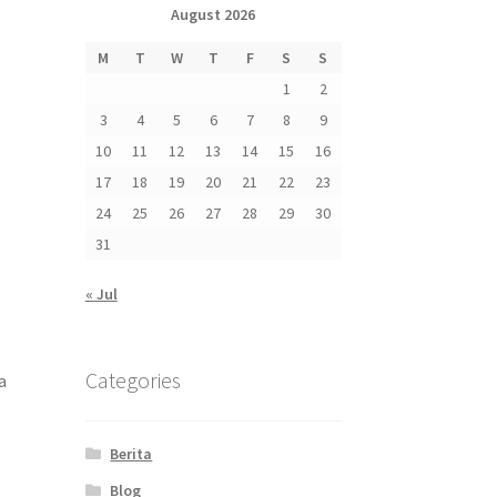
August 2026
M
T
W
T
F
S
S
1
2
i
3
4
5
6
7
8
9
10
11
12
13
14
15
16
17
18
19
20
21
22
23
24
25
26
27
28
29
30
31
« Jul
Categories
a
Berita
Blog