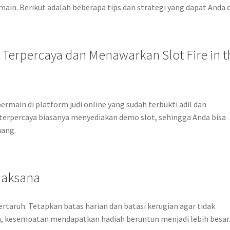
in. Berikut adalah beberapa tips dan strategi yang dapat Anda 
ng Terpercaya dan Menawarkan Slot Fire in 
main di platform judi online yang sudah terbukti adil dan
erpercaya biasanya menyediakan demo slot, sehingga Anda bisa
uang.
jaksana
taruh. Tetapkan batas harian dan batasi kerugian agar tidak
a, kesempatan mendapatkan hadiah beruntun menjadi lebih besar