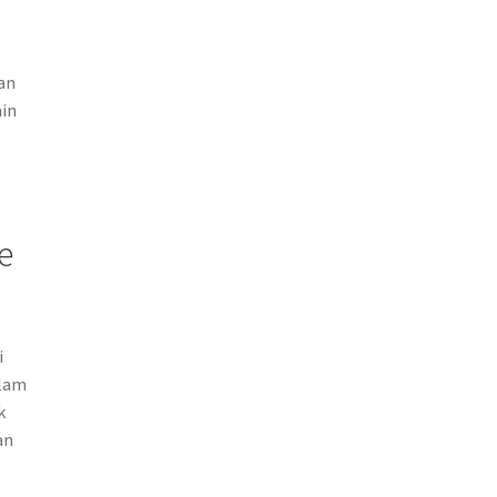
an
ain
e
i
alam
k
an