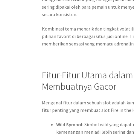
sering dipakai oleh para pemain untuk meny
secara konsisten.
Kombinasi tema menarik dan tingkat volatili
pilihan favorit di berbagai situs judi onlin
memberikan sensasi yang memacu adrenalin 
Fitur-Fitur Utama dalam 
Membuatnya Gacor
Mengenal fitur dalam sebuah slot adalah ku
fitur penting yang membuat slot Fire in the 
Wild Symbol:
Simbol wild yang dapa
kemenangan menjadi lebih sering dan 