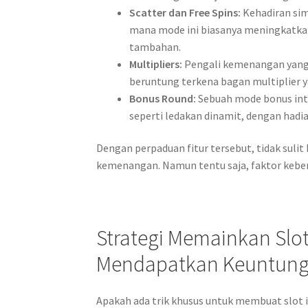
Scatter dan Free Spins:
Kehadiran si
mana mode ini biasanya meningkatka
tambahan.
Multipliers:
Pengali kemenangan yang b
beruntung terkena bagan multiplier y
Bonus Round:
Sebuah mode bonus int
seperti ledakan dinamit, dengan hadi
Dengan perpaduan fitur tersebut, tidak sul
kemenangan. Namun tentu saja, faktor kebe
Strategi Memainkan Slot 
Mendapatkan Keuntung
Apakah ada trik khusus untuk membuat slot