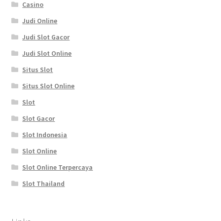
Casino
Judi Online
Judi Slot Gacor
Judi Slot Online
Situs Slot
Situs Slot Online
Slot
Slot Gacor
Slot Indonesia
Slot Online
Slot Online Terpercaya
Slot Thailand