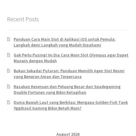
Recent Posts
Panduan Cara Main Slot di Aplikasi iOS untuk Pemula:
Langkah demi Langkah yang Mudah Dipahami
Gak Perlu Pusing! Ini Dia Cara Main Slot Olympus agar Dapet
Maxwin dengan Mudah
Bukan Sekadar Putaran: Panduan Memilih Agen Slot Resmi
yang Beneran Aman dan Terpercaya
Rasakan Keseruan dan Peluang Besar dari Spadegaming
Double Fortunes yang Bikin Ketagihan
Dunia Bawah Laut yang Berkilau: Mengapa Golden Fish Tank
Yggdrasil Gaming Bikin Betah Main?
August 2026