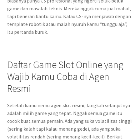
biasanya punya CS profesional yang ngerti seluk-beluk
game dan masalah teknis. Mereka nggak cuma jual mahal,
tapi beneran bantu kamu. Kalau CS-nya menjawab dengan
template robotik atau malah nyuruh kamu “tunggu aja”,
itu pertanda buruk.
Daftar Game Slot Online yang
Wajib Kamu Coba di Agen
Resmi
Setelah kamu nemu
agen slot resmi
, langkah selanjutnya
adalah milih game yang tepat. Nggak semua game itu
cocok buat semua pemain. Ada yang suka volatilitas tinggi
(sering kalah tapi kalau menang gede), ada yang suka
volatilitas rendah (sering menang kecil-kecil). Berikut