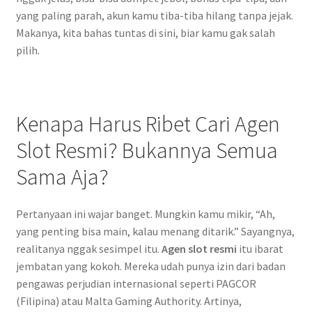
yang paling parah, akun kamu tiba-tiba hilang tanpa jejak.
Makanya, kita bahas tuntas di sini, biar kamu gak salah
pilih.
Kenapa Harus Ribet Cari Agen
Slot Resmi? Bukannya Semua
Sama Aja?
Pertanyaan ini wajar banget. Mungkin kamu mikir, “Ah,
yang penting bisa main, kalau menang ditarik.” Sayangnya,
realitanya nggak sesimpel itu.
Agen slot resmi
itu ibarat
jembatan yang kokoh. Mereka udah punya izin dari badan
pengawas perjudian internasional seperti PAGCOR
(Filipina) atau Malta Gaming Authority. Artinya,