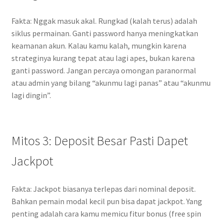
Fakta: Nggak masuk akal. Rungkad (kalah terus) adalah
siklus permainan. Ganti password hanya meningkatkan
keamanan akun. Kalau kamu kalah, mungkin karena
strateginya kurang tepat atau lagi apes, bukan karena
ganti password. Jangan percaya omongan paranormal
atau admin yang bilang “akunmu lagi panas” atau “akunmu
lagi dingin”.
Mitos 3: Deposit Besar Pasti Dapet
Jackpot
Fakta: Jackpot biasanya terlepas dari nominal deposit.
Bahkan pemain modal kecil pun bisa dapat jackpot. Yang
penting adalah cara kamu memicu fitur bonus (free spin