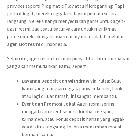
provider seperti Pragmatic Play atau Microgaming. Tapi
perlu diingat, mereka nggak melayani pemain secara
langsung. Mereka hanya menyediakan game untuk agen-
agen resmi. Jadi, satu-satunya cara untuk menikmati
game mereka dengan aman dan nyaman adalah melalui
agen slot resmi
di Indonesia.
Selain itu, agen resmi biasanya punya fitur-fitur tambahan
yang akan memudahkan kamu, seperti:
Layanan Deposit dan Withdraw via Pulsa
: Buat
kamu yang mungkin nggak punya rekening bank
atau lagi di luar rumah, ini sangat membantu.
Event dan Promosi Lokal
: Agen resmi sering
mengadakan event seperti lomba free spin,
turnamen, atau bonus deposit harian yang nggak
ada di situs langsung. Ini bisa menambah modal
bermain kamu.