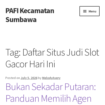
PAFI Kecamatan
Skip
Skip
Menu
to
to
Sumbawa
navigation
content
Home
Hubungi Kami
Tag:
Daftar Situs Judi Slot
Privacy Policy
Gacor Hari Ini
Tentang Kami
Posted on
July 5, 2026
by
MelodyAvery
Bukan Sekadar Putaran:
Panduan Memilih Agen