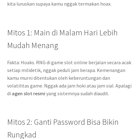
kita luruskan supaya kamu nggak termakan hoax.
Mitos 1: Main di Malam Hari Lebih
Mudah Menang
Fakta: Hoaks. RNG di game slot online berjalan secara acak
setiap milidetik, nggak peduli jam berapa. Kemenangan
kamu murni ditentukan oleh keberuntungan dan
volatilitas game. Nggak ada jam hoki atau jam sial. Apalagi
di
agen slot resmi
yang sistemnya sudah diaudit.
Mitos 2: Ganti Password Bisa Bikin
Rungkad