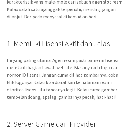
karakteristik yang male-mole dari sebuah
agen slot resmi
.
Kalau salah satu aja nggak terpenuhi, mending jangan
dilanjut. Daripada menyesal di kemudian hari.
1. Memiliki Lisensi Aktif dan Jelas
Ini yang paling utama. Agen resmi pasti pamerin lisensi
mereka di bagian bawah website. Biasanya ada logo dan
nomor ID lisensi. Jangan cuma dilihat gambarnya, coba
klik logonya. Kalau bisa diarahkan ke halaman resmi
otoritas lisensi, itu tandanya legit. Kalau cuma gambar
tempelan doang, apalagi gambarnya pecah, hati-hati!
2. Server Game dari Provider