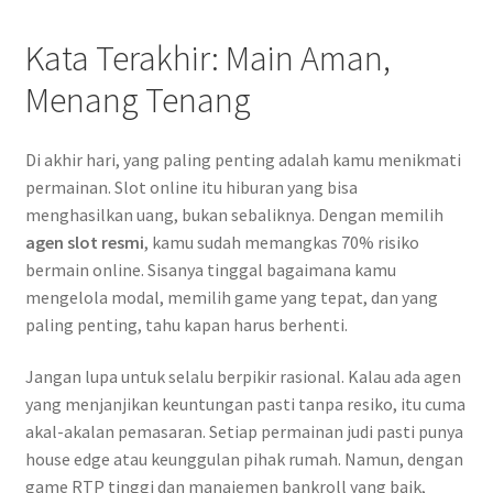
Kata Terakhir: Main Aman,
Menang Tenang
Di akhir hari, yang paling penting adalah kamu menikmati
permainan. Slot online itu hiburan yang bisa
menghasilkan uang, bukan sebaliknya. Dengan memilih
agen slot resmi
, kamu sudah memangkas 70% risiko
bermain online. Sisanya tinggal bagaimana kamu
mengelola modal, memilih game yang tepat, dan yang
paling penting, tahu kapan harus berhenti.
Jangan lupa untuk selalu berpikir rasional. Kalau ada agen
yang menjanjikan keuntungan pasti tanpa resiko, itu cuma
akal-akalan pemasaran. Setiap permainan judi pasti punya
house edge atau keunggulan pihak rumah. Namun, dengan
game RTP tinggi dan manajemen bankroll yang baik,