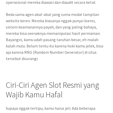
operasional mereka diawasi dan diaudit secara ketat.
Beda sama agen abal-abal yang cuma modal tampilan
website keren. Mereka biasanya nggak punya lisensi,
sistem keamanannya payah, dan yang paling bahaya,
mereka bisa seenaknya memanipulasi hasil permainan.
Bayangin, kamu udah pasang taruhan besar, eh malah
kalah mulu. Belum tentu itu karena hoki kamu jelek, bisa
aja karena RNG (Random Number Generator) di situs
tersebut dicurangi.
Ciri-Ciri Agen Slot Resmi yang
Wajib Kamu Hafal
Supaya nggak tertipu, kamu harus jeli. Ada beberapa