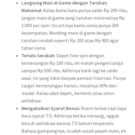
Langsung Main di Game dengan Taruhan
Maksimal
: Kalau kamu baru punya saldo Rp 200 ribu,
jangan main di game yang taruhan minimalnya Rp
1.000 per spin. Itu artinya kamu cuma punya 200
kesempatan. Mending main di game dengan
taruhan rendah seperti Rp 200 atau Rp 400 agar
tahan lama.
Terlalu Serakah
: Dapet free spin dengan
kemenangan Rp 100 ribu, eh malah pengen lanjut
sampai Rp 500 ribu. Akhirnya balik lagi ke saldo
awal. Ini yang bikin banyak pemain frustrasi. Punya
target kemenangan harian, misalnya 30% dari
modal. Kalau udah dapet, berhenti atau setor
withdraw.
Mengabaikan Syarat Bonus
: Klaim bonus tapi lupa
baca syarat TO. Akhirnya ketika menang, nggak
bisa di-withdraw karena TO belum terpenuhi.
Bahasa gampangnya, lu udah susah payah main, eh