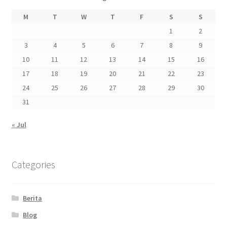
M
T
W
T
F
S
S
1
2
3
4
5
6
7
8
9
10
11
12
13
14
15
16
17
18
19
20
21
22
23
24
25
26
27
28
29
30
31
« Jul
Categories
Berita
Blog