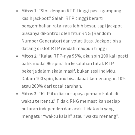
Mitos 1:
“Slot dengan RTP tinggi pasti gampang
kasih jackpot.” Salah. RTP tinggi berarti
pengembalian rata-rata lebih besar, tapi jackpot
biasanya dikontrol oleh fitur RNG (Random
Number Generator) dan volatilitas. Jackpot bisa
datang di slot RTP rendah maupun tinggi.
Mitos 2:
“Kalau RTP-nya 96%, aku spin 100 kali pasti
balik modal 96 spin.” Ini kesalahan fatal. RTP
bekerja dalam skala masif, bukan sesi individu.
Dalam 100 spin, kamu bisa dapat kemenangan 10%
atau 200% dari total taruhan.
Mitos 3:
“RTP itu diatur supaya pemain kalah di
waktu tertentu.” Tidak. RNG memastikan setiap
putaran independen dan acak. Tidak ada yang
mengatur “waktu kalah” atau “waktu menang”.