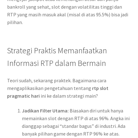
bankroll yang sehat, slot dengan volatilitas tinggi dan
RTP yang masih masuk akal (misal di atas 95.5%) bisa jadi
pilihan.
Strategi Praktis Memanfaatkan
Informasi RTP dalam Bermain
Teori sudah, sekarang praktek. Bagaimana cara
mengaplikasikan pengetahuan tentang
rtp slot
pragmatic hari
ini ke dalam strategi main?
Jadikan Filter Utama:
Biasakan diri untuk hanya
memainkan slot dengan RTP di atas 96%. Angka ini
dianggap sebagai “standar bagus” di industri. Ada
banyak pilihan game dengan RTP 96% ke atas.