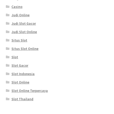
Casino
Judi Online
Judi Slot Gacor
Judi Slot Online
Situs Slot
Situs Slot Online
Slot
Slot Gacor
Slot Indonesia
Slot Online
Slot Online Terpercaya
Slot Thailand