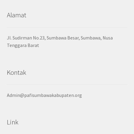
Alamat
Jl. Sudirman No.23, Sumbawa Besar, Sumbawa, Nusa
Tenggara Barat
Kontak
Admin@pafisumbawakabupaten.org
Link