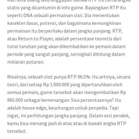
statis yang dicantumin di info game. Bayangkan RTP itu
seperti DNA sebuah permainan slot. Dia menentukan
karakter dasar, potensi, dan bagaimana kemungkinan
permainan itu berperilaku dalam jangka panjang. RTP,
atau Return to Player, adalah persentase teoretis dari
total taruhan yang akan dikembalikan ke pemain dalam
periode yang sangat panjang, seringkali dihitung dalam
miliaran putaran.
Misalnya, sebuah slot punya RTP 96.5%. Itu artinya, secara
teori, dari setiap Rp 1.000.000 yang dipertaruhkan oleh
semua pemain, game tersebut akan mengembalikan Rp
965.000 sebagai kemenangan. Sisa persentasenya? Itu
adalah house edge, keuntungan untuk penyedia. Tapi
ingat, ini perhitungan jangka panjang. Dalam sesi pendek,
kamu bisa menang jauh di atas atau di bawah angka RTP
tersebut.