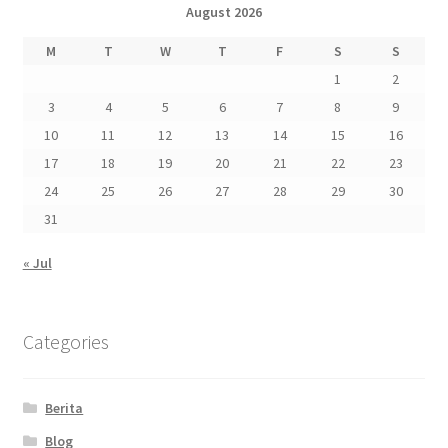
August 2026
M
T
W
T
F
S
S
1
2
3
4
5
6
7
8
9
10
11
12
13
14
15
16
17
18
19
20
21
22
23
24
25
26
27
28
29
30
31
« Jul
Categories
Berita
Blog