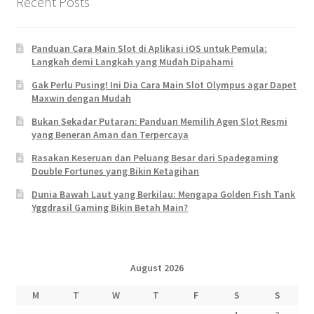
Recent Posts
Panduan Cara Main Slot di Aplikasi iOS untuk Pemula:
Langkah demi Langkah yang Mudah Dipahami
Gak Perlu Pusing! Ini Dia Cara Main Slot Olympus agar Dapet
Maxwin dengan Mudah
Bukan Sekadar Putaran: Panduan Memilih Agen Slot Resmi
yang Beneran Aman dan Terpercaya
Rasakan Keseruan dan Peluang Besar dari Spadegaming
Double Fortunes yang Bikin Ketagihan
Dunia Bawah Laut yang Berkilau: Mengapa Golden Fish Tank
Yggdrasil Gaming Bikin Betah Main?
August 2026
M
T
W
T
F
S
S