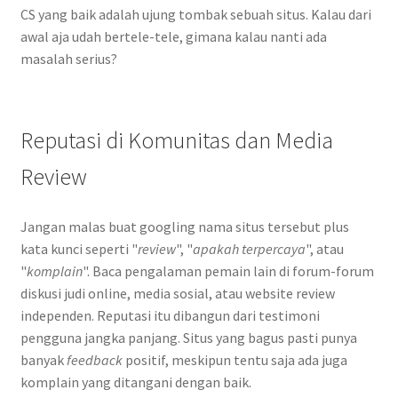
CS yang baik adalah ujung tombak sebuah situs. Kalau dari
awal aja udah bertele-tele, gimana kalau nanti ada
masalah serius?
Reputasi di Komunitas dan Media
Review
Jangan malas buat googling nama situs tersebut plus
kata kunci seperti "
review
", "
apakah terpercaya
", atau
"
komplain
". Baca pengalaman pemain lain di forum-forum
diskusi judi online, media sosial, atau website review
independen. Reputasi itu dibangun dari testimoni
pengguna jangka panjang. Situs yang bagus pasti punya
banyak
feedback
positif, meskipun tentu saja ada juga
komplain yang ditangani dengan baik.