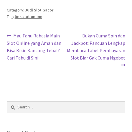
Category:
Judi Slot Gacor
Tag:
link slot online
Post
Previous
Next
Mau Tahu Rahasia Main
Bukan Cuma Spin dan
post:
post:
Slot Online yang Aman dan
Jackpot: Panduan Lengkap
navigation
Bisa Bikin Kantong Tebal?
Membaca Tabel Pembayaran
Cari Tahu di Sini!
Slot Biar Gak Cuma Ngebet
Search
for: