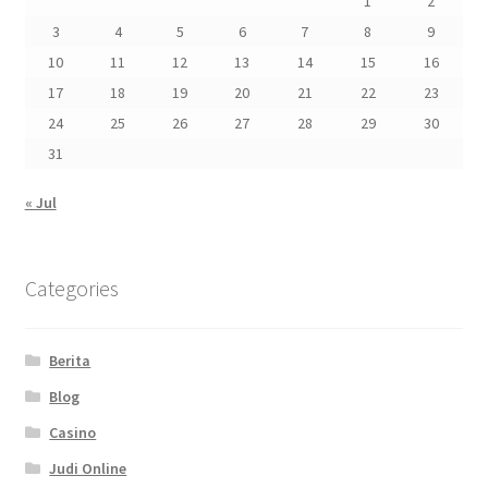
1
2
3
4
5
6
7
8
9
10
11
12
13
14
15
16
17
18
19
20
21
22
23
24
25
26
27
28
29
30
31
« Jul
Categories
Berita
Blog
Casino
Judi Online