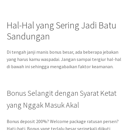
Hal-Hal yang Sering Jadi Batu
Sandungan
Di tengah janji manis bonus besar, ada beberapa jebakan
yang harus kamu waspadai. Jangan sampai tergiur hal-hal
di bawah ini sehingga mengabaikan faktor keamanan.
Bonus Selangit dengan Syarat Ketat
yang Nggak Masuk Akal
Bonus deposit 200%? Welcome package ratusan persen?
Hati-hati. Bonus yang terlalu besar seringkali diikuti