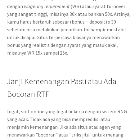
dengan
wagering requirement
(WR) atau syarat turnover
yang sangat tinggi, misalnya 30x atau bahkan 50x. Artinya,
kamu harus bertaruh sebesar (bonus + deposit) x 30
sebelum bisa melakukan penarikan. Ini hampir mustahil
untuk dicapai. Situs terpercaya biasanya menawarkan
bonus yang realistis dengan syarat yang masuk akal,
misalnya WR 15x sampai 25x.
Janji Kemenangan Pasti atau Ada
Bocoran RTP
Ingat, slot online yang legal bekerja dengan sistem RNG
yang acak. Tidak ada yang bisa memprediksi atau
menjamin kemenangan. Jika ada situs atau agen yang
menawarkan "bocoran" atau "triks jitu" untuk menang