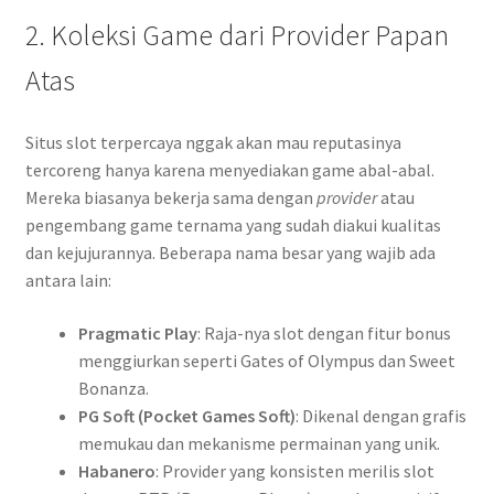
2. Koleksi Game dari Provider Papan
Atas
Situs slot terpercaya nggak akan mau reputasinya
tercoreng hanya karena menyediakan game abal-abal.
Mereka biasanya bekerja sama dengan
provider
atau
pengembang game ternama yang sudah diakui kualitas
dan kejujurannya. Beberapa nama besar yang wajib ada
antara lain:
Pragmatic Play
: Raja-nya slot dengan fitur bonus
menggiurkan seperti Gates of Olympus dan Sweet
Bonanza.
PG Soft (Pocket Games Soft)
: Dikenal dengan grafis
memukau dan mekanisme permainan yang unik.
Habanero
: Provider yang konsisten merilis slot