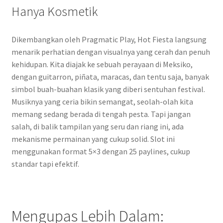
Hanya Kosmetik
Dikembangkan oleh Pragmatic Play, Hot Fiesta langsung
menarik perhatian dengan visualnya yang cerah dan penuh
kehidupan. Kita diajak ke sebuah perayaan di Meksiko,
dengan guitarron, piñata, maracas, dan tentu saja, banyak
simbol buah-buahan klasik yang diberi sentuhan festival.
Musiknya yang ceria bikin semangat, seolah-olah kita
memang sedang berada di tengah pesta. Tapi jangan
salah, di balik tampilan yang seru dan riang ini, ada
mekanisme permainan yang cukup solid. Slot ini
menggunakan format 5×3 dengan 25 paylines, cukup
standar tapi efektif.
Mengupas Lebih Dalam: