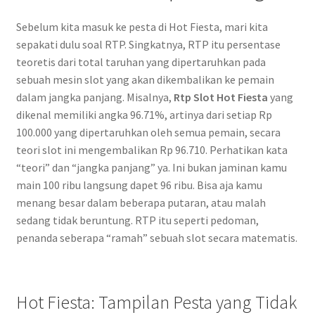
Sebelum kita masuk ke pesta di Hot Fiesta, mari kita
sepakati dulu soal RTP. Singkatnya, RTP itu persentase
teoretis dari total taruhan yang dipertaruhkan pada
sebuah mesin slot yang akan dikembalikan ke pemain
dalam jangka panjang. Misalnya,
Rtp Slot Hot Fiesta
yang
dikenal memiliki angka 96.71%, artinya dari setiap Rp
100.000 yang dipertaruhkan oleh semua pemain, secara
teori slot ini mengembalikan Rp 96.710. Perhatikan kata
“teori” dan “jangka panjang” ya. Ini bukan jaminan kamu
main 100 ribu langsung dapet 96 ribu. Bisa aja kamu
menang besar dalam beberapa putaran, atau malah
sedang tidak beruntung. RTP itu seperti pedoman,
penanda seberapa “ramah” sebuah slot secara matematis.
Hot Fiesta: Tampilan Pesta yang Tidak