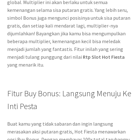
global. Multiplier ini akan berlaku untuk semua
kemenangan selama sisa putaran gratis. Yang lebih seru,
simbol Bonus juga mengunci posisinya untuk sisa putaran
gratis, dan setiap kali mendarat lagi, multiplier-nya
dijumlahkan! Bayangkan jika kamu bisa mengumpulkan
beberapa multiplier, kemenangan kecil bisa meledak
menjadi jumlah yang fantastis. Fitur inilah yang sering
menjadi tulang punggung dari nilai
Rtp Slot Hot Fiesta
yang menarik itu.
Fitur Buy Bonus: Langsung Menuju Ke
Inti Pesta
Buat kamu yang tidak sabaran dan ingin langsung
merasakan aksi putaran gratis, Hot Fiesta menawarkan
opsi Buy Bonus. Dengan membayar 100x total taruhanmu,