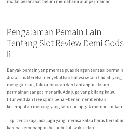
modal besar saat belum memahami alur permainan.
Pengalaman Pemain Lain
Tentang Slot Review Demi Gods
Ii
Banyak pemain yang merasa puas dengan sensasi bermain
di slot ini. Mereka menyebutkan bahwa selain hadiah yang
menggiurkan, faktor hiburan dan tantangan dalam
permainan sangat menarik. Ada juga yang bilang kalau
fitur wild dan free spins benar-benar memberikan
kesempatan menang yang seru dan nggak membosankan.
Tapi tentu saja, ada juga yang merasa kalau harus bersabar
karena kemenangan besar butuh waktu dan