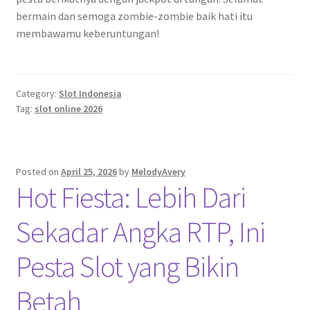
bermain dan semoga zombie-zombie baik hati itu
membawamu keberuntungan!
Category:
Slot Indonesia
Tag:
slot online 2026
Posted on
April 25, 2026
by
MelodyAvery
Hot Fiesta: Lebih Dari
Sekadar Angka RTP, Ini
Pesta Slot yang Bikin
Betah