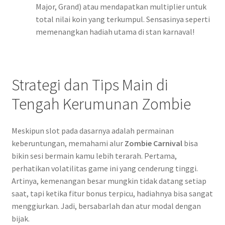
Major, Grand) atau mendapatkan multiplier untuk
total nilai koin yang terkumpul. Sensasinya seperti
memenangkan hadiah utama di stan karnaval!
Strategi dan Tips Main di
Tengah Kerumunan Zombie
Meskipun slot pada dasarnya adalah permainan
keberuntungan, memahami alur
Zombie Carnival
bisa
bikin sesi bermain kamu lebih terarah. Pertama,
perhatikan volatilitas game ini yang cenderung tinggi.
Artinya, kemenangan besar mungkin tidak datang setiap
saat, tapi ketika fitur bonus terpicu, hadiahnya bisa sangat
menggiurkan. Jadi, bersabarlah dan atur modal dengan
bijak.