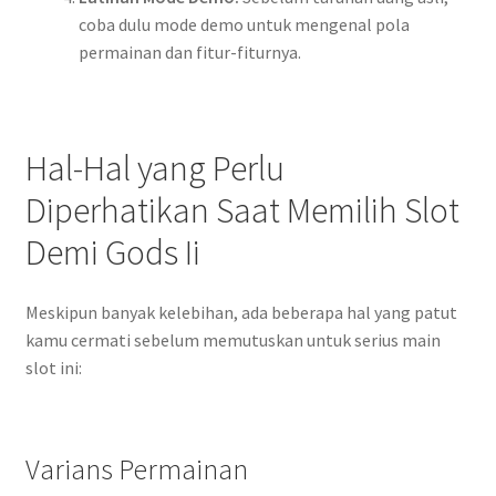
coba dulu mode demo untuk mengenal pola
permainan dan fitur-fiturnya.
Hal-Hal yang Perlu
Diperhatikan Saat Memilih Slot
Demi Gods Ii
Meskipun banyak kelebihan, ada beberapa hal yang patut
kamu cermati sebelum memutuskan untuk serius main
slot ini:
Varians Permainan