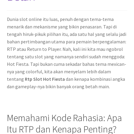
Dunia slot online itu luas, penuh dengan tema-tema
menarik dan mekanisme yang bikin penasaran. Tapi di
tengah hiruk-pikuk pilihan itu, ada satu hal yang selalu jadi
bahan pertimbangan utama para pemain berpengalaman:
RTP atau Return to Player. Nah, kali ini kita mau ngobrol
tentang satu slot yang namanya sendiri sudah menggoda:
Hot Fiesta. Tapi bukan cuma sekadar bahas tema mexican-
nya yang colorful, kita akan menyelam lebih dalam
tentang
Rtp Slot Hot Fiesta
dan kenapa kombinasi angka
dan gameplay-nya bikin banyak orang betah main.
Memahami Kode Rahasia: Apa
Itu RTP dan Kenapa Penting?