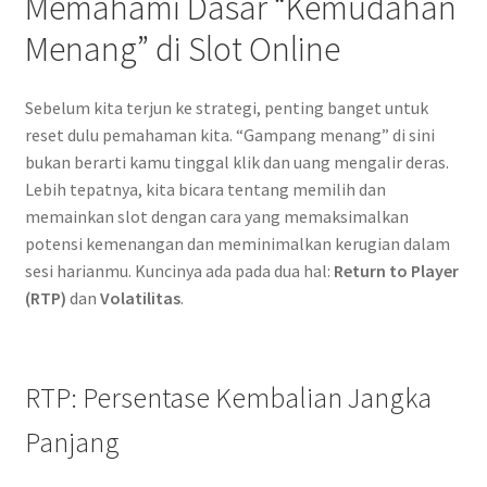
Memahami Dasar “Kemudahan
Menang” di Slot Online
Sebelum kita terjun ke strategi, penting banget untuk
reset dulu pemahaman kita. “Gampang menang” di sini
bukan berarti kamu tinggal klik dan uang mengalir deras.
Lebih tepatnya, kita bicara tentang memilih dan
memainkan slot dengan cara yang memaksimalkan
potensi kemenangan dan meminimalkan kerugian dalam
sesi harianmu. Kuncinya ada pada dua hal:
Return to Player
(RTP)
dan
Volatilitas
.
RTP: Persentase Kembalian Jangka
Panjang