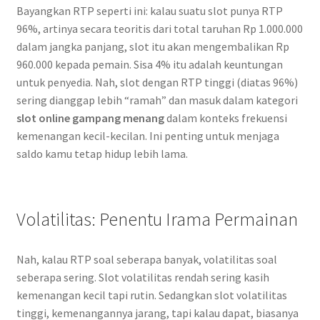
Bayangkan RTP seperti ini: kalau suatu slot punya RTP
96%, artinya secara teoritis dari total taruhan Rp 1.000.000
dalam jangka panjang, slot itu akan mengembalikan Rp
960.000 kepada pemain. Sisa 4% itu adalah keuntungan
untuk penyedia. Nah, slot dengan RTP tinggi (diatas 96%)
sering dianggap lebih “ramah” dan masuk dalam kategori
slot online gampang menang
dalam konteks frekuensi
kemenangan kecil-kecilan. Ini penting untuk menjaga
saldo kamu tetap hidup lebih lama.
Volatilitas: Penentu Irama Permainan
Nah, kalau RTP soal seberapa banyak, volatilitas soal
seberapa sering. Slot volatilitas rendah sering kasih
kemenangan kecil tapi rutin. Sedangkan slot volatilitas
tinggi, kemenangannya jarang, tapi kalau dapat, biasanya