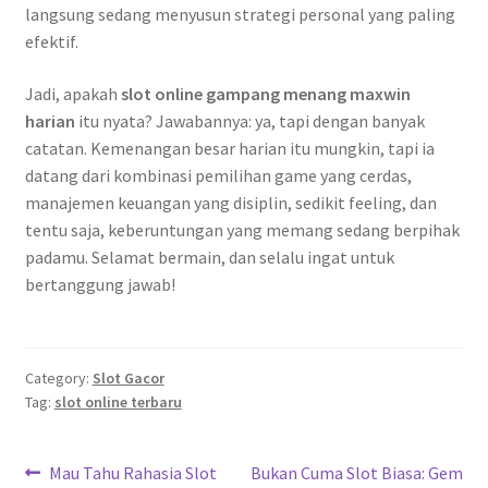
langsung sedang menyusun strategi personal yang paling
efektif.
Jadi, apakah
slot online gampang menang maxwin
harian
itu nyata? Jawabannya: ya, tapi dengan banyak
catatan. Kemenangan besar harian itu mungkin, tapi ia
datang dari kombinasi pemilihan game yang cerdas,
manajemen keuangan yang disiplin, sedikit feeling, dan
tentu saja, keberuntungan yang memang sedang berpihak
padamu. Selamat bermain, dan selalu ingat untuk
bertanggung jawab!
Category:
Slot Gacor
Tag:
slot online terbaru
Post
Previous
Next
Mau Tahu Rahasia Slot
Bukan Cuma Slot Biasa: Gem