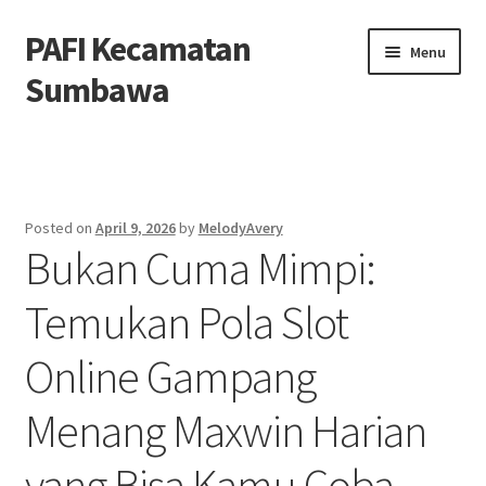
PAFI Kecamatan
Skip
Skip
Menu
to
to
Sumbawa
navigation
content
Home
Hubungi Kami
Posted on
April 9, 2026
by
MelodyAvery
Bukan Cuma Mimpi:
Privacy Policy
Temukan Pola Slot
Tentang Kami
Online Gampang
Menang Maxwin Harian
yang Bisa Kamu Coba