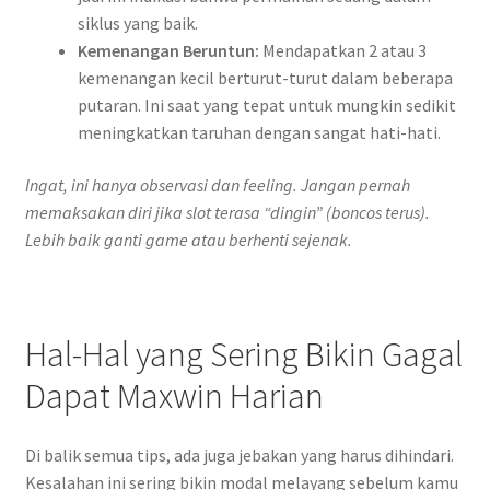
siklus yang baik.
Kemenangan Beruntun:
Mendapatkan 2 atau 3
kemenangan kecil berturut-turut dalam beberapa
putaran. Ini saat yang tepat untuk mungkin sedikit
meningkatkan taruhan dengan sangat hati-hati.
Ingat, ini hanya observasi dan feeling. Jangan pernah
memaksakan diri jika slot terasa “dingin” (boncos terus).
Lebih baik ganti game atau berhenti sejenak.
Hal-Hal yang Sering Bikin Gagal
Dapat Maxwin Harian
Di balik semua tips, ada juga jebakan yang harus dihindari.
Kesalahan ini sering bikin modal melayang sebelum kamu