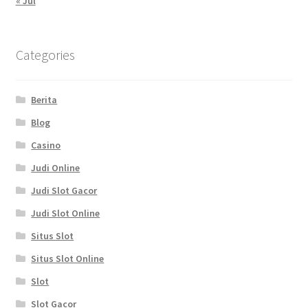
« Jul
Categories
Berita
Blog
Casino
Judi Online
Judi Slot Gacor
Judi Slot Online
Situs Slot
Situs Slot Online
Slot
Slot Gacor