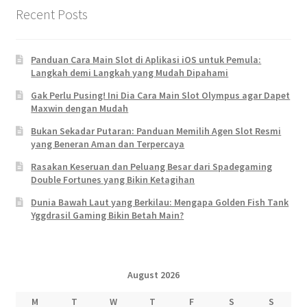
Recent Posts
Panduan Cara Main Slot di Aplikasi iOS untuk Pemula:
Langkah demi Langkah yang Mudah Dipahami
Gak Perlu Pusing! Ini Dia Cara Main Slot Olympus agar Dapet
Maxwin dengan Mudah
Bukan Sekadar Putaran: Panduan Memilih Agen Slot Resmi
yang Beneran Aman dan Terpercaya
Rasakan Keseruan dan Peluang Besar dari Spadegaming
Double Fortunes yang Bikin Ketagihan
Dunia Bawah Laut yang Berkilau: Mengapa Golden Fish Tank
Yggdrasil Gaming Bikin Betah Main?
August 2026
M
T
W
T
F
S
S