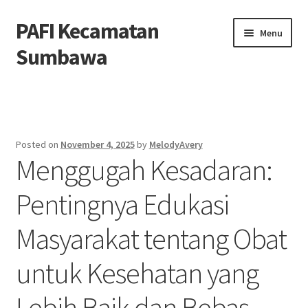
PAFI Kecamatan
Skip
Skip
Menu
to
to
Sumbawa
navigation
content
Home
Hubungi Kami
Posted on
November 4, 2025
by
MelodyAvery
Menggugah Kesadaran:
Privacy Policy
Pentingnya Edukasi
Tentang Kami
Masyarakat tentang Obat
untuk Kesehatan yang
Lebih Baik dan Bebas