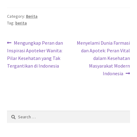
Category:
Berita
Tag:
berita
Post
Previous
Next
Mengungkap Peran dan
Menyelami Dunia Farmasi
post:
post:
Inspirasi Apoteker Wanita:
dan Apotek: Peran Vital
navigation
Pilar Kesehatan yang Tak
dalam Kesehatan
Tergantikan di Indonesia
Masyarakat Modern
Indonesia
Search
for: