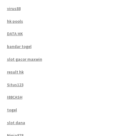
virus88
hk pools
DATA HK
bandar togel
slot gacor maxwin
result hk
Situs123
I88CASH
togel
slot dana
Ninja878