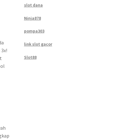
slot dana
Ninja878
pompa303
da
link slot gacor
 3x!
Slot88
t
bol
wah
ngkap