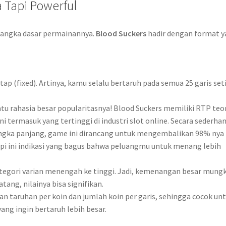
a Tapi Powerful
erangka dasar permainannya.
Blood Suckers
hadir dengan format 
ap (fixed). Artinya, kamu selalu bertaruh pada semua 25 garis set
satu rahasia besar popularitasnya! Blood Suckers memiliki RTP teor
ni termasuk yang tertinggi di industri slot online. Secara sederhan
 jangka panjang, game ini dirancang untuk mengembalikan 98% nya
tapi ini indikasi yang bagus bahwa peluangmu untuk menang lebih
egori varian menengah ke tinggi. Jadi, kemenangan besar mung
atang, nilainya bisa signifikan.
 taruhan per koin dan jumlah koin per garis, sehingga cocok un
ng ingin bertaruh lebih besar.