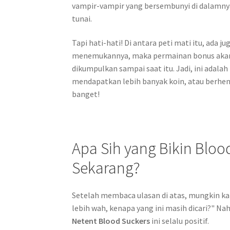
vampir-vampir yang bersembunyi di dalamn
tunai.
Tapi hati-hati! Di antara peti mati itu, ada 
menemukannya, maka permainan bonus akan 
dikumpulkan sampai saat itu. Jadi, ini adala
mendapatkan lebih banyak koin, atau berhe
banget!
Apa Sih yang Bikin Blo
Sekarang?
Setelah membaca ulasan di atas, mungkin kam
lebih wah, kenapa yang ini masih dicari?" Na
Netent Blood Suckers
ini selalu positif.