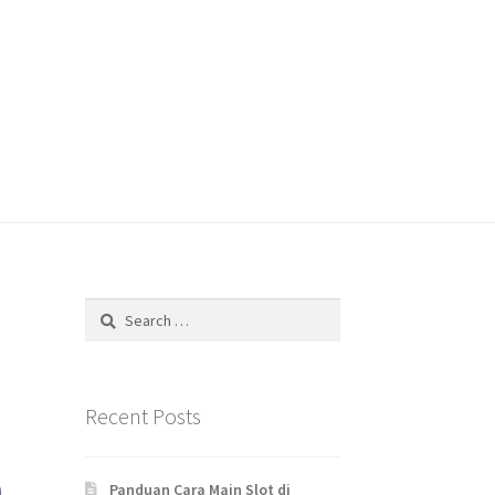
Search
for:
Recent Posts
n
Panduan Cara Main Slot di