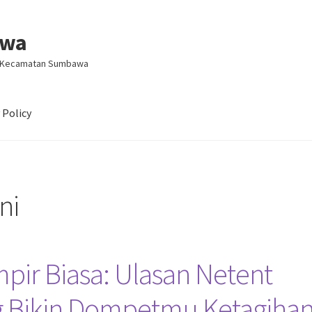
awa
ia Kecamatan Sumbawa
 Policy
ami
ni
ir Biasa: Ulasan Netent
g Bikin Dompetmu Ketagiha