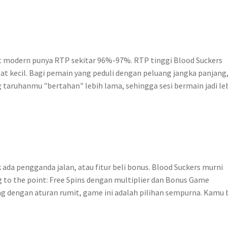
ot modern punya RTP sekitar 96%-97%. RTP tinggi Blood Suckers
at kecil. Bagi pemain yang peduli dengan peluang jangka panjang,
taruhanmu "bertahan" lebih lama, sehingga sesi bermain jadi le
 ada pengganda jalan, atau fitur beli bonus. Blood Suckers murni
 to the point: Free Spins dengan multiplier dan Bonus Game
ing dengan aturan rumit, game ini adalah pilihan sempurna. Kamu 