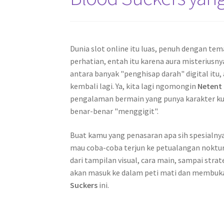
Dunia slot online itu luas, penuh dengan tem
perhatian, entah itu karena aura misteriusny
antara banyak "penghisap darah" digital itu,
kembali lagi. Ya, kita lagi ngomongin
Netent
pengalaman bermain yang punya karakter kuat
benar-benar "menggigit".
Buat kamu yang penasaran apa sih spesialnya 
mau coba-coba terjun ke petualangan nokturna
dari tampilan visual, cara main, sampai stra
akan masuk ke dalam peti mati dan membuka
Suckers
ini.