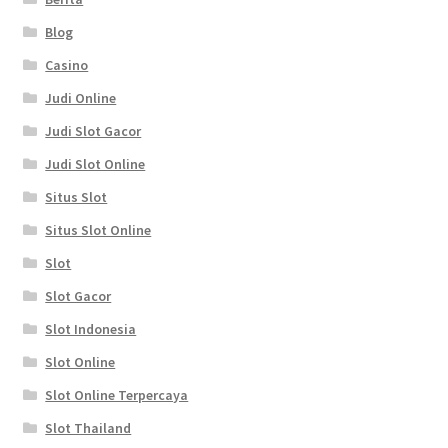
Blog
Casino
Judi Online
Judi Slot Gacor
Judi Slot Online
Situs Slot
Situs Slot Online
Slot
Slot Gacor
Slot Indonesia
Slot Online
Slot Online Terpercaya
Slot Thailand