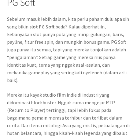
PG Soft
Sebelum masuk lebih dalam, kita perlu paham dulu apa sih
yang bikin
slot PG Soft
beda? Kalau diperhatiin,
kebanyakan slot punya pola yang mirip: gulungan, baris,
payline, fitur free spin, dan mungkin bonus game. PG Soft
juga punya itu semua, tapi yang mereka tonjolkan adalah
“pengalaman”. Setiap game yang mereka rilis punya
identitas kuat, tema yang nggak asal-asalan, dan
mekanika gameplay yang seringkali nyeleneh (dalam arti
baik).
Mereka itu kayak studio film indie di industri yang
didominasi blockbuster. Nggak cuma mengejar RTP
(Return to Player) tertinggi, tapi lebih fokus pada
bagaimana pemain merasa terhibur dan terlibat dalam
cerita. Dari tema mitologi Asia yang mistis, petualangan di
hutan belantara, hingga kisah-kisah legenda yang dibalut