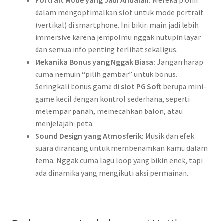
Portrait Mode yang Jadi Andalan:
Mereka pionir
dalam mengoptimalkan slot untuk mode portrait
(vertikal) di smartphone. Ini bikin main jadi lebih
immersive karena jempolmu nggak nutupin layar
dan semua info penting terlihat sekaligus.
Mekanika Bonus yang Nggak Biasa:
Jangan harap
cuma nemuin “pilih gambar” untuk bonus.
Seringkali bonus game di
slot PG Soft
berupa mini-
game kecil dengan kontrol sederhana, seperti
melempar panah, memecahkan balon, atau
menjelajahi peta.
Sound Design yang Atmosferik:
Musik dan efek
suara dirancang untuk membenamkan kamu dalam
tema. Nggak cuma lagu loop yang bikin enek, tapi
ada dinamika yang mengikuti aksi permainan.