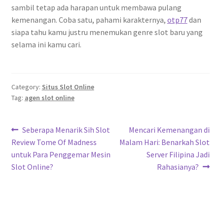
sambil tetap ada harapan untuk membawa pulang
kemenangan. Coba satu, pahami karakternya,
otp77
dan
siapa tahu kamu justru menemukan genre slot baru yang
selama ini kamu cari.
Category:
Situs Slot Online
Tag:
agen slot online
Post
Previous
Next
Seberapa Menarik Sih Slot
Mencari Kemenangan di
post:
post:
Review Tome Of Madness
Malam Hari: Benarkah Slot
navigation
untuk Para Penggemar Mesin
Server Filipina Jadi
Slot Online?
Rahasianya?