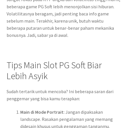
beberapa game PG Soft lebih menonjolkan sisi hiburan.
Volatilitasnya beragam, jadi penting baca info game
sebelum main. Terakhir, karena unik, butuh waktu
beberapa putaran untuk benar-benar paham mekanika
bonusnya. Jadi, sabar ya di awal.
Tips Main Slot PG Soft Biar
Lebih Asyik
Sudah tertarik untuk mencoba? Ini beberapa saran dari
penggemar yang bisa kamu terapkan:
Main di Mode Portrait:
Jangan dipaksakan
landscape. Rasakan pengalaman yang memang
didesain khusus untuk genggaman tanganmu.