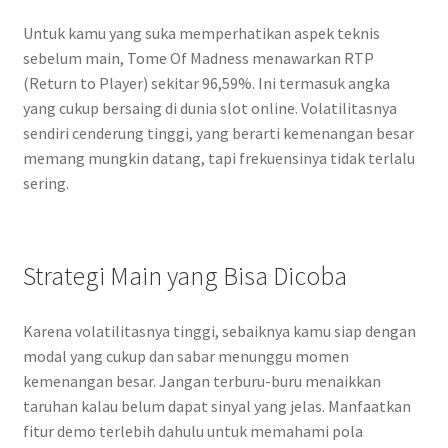
Untuk kamu yang suka memperhatikan aspek teknis
sebelum main, Tome Of Madness menawarkan RTP
(Return to Player) sekitar 96,59%. Ini termasuk angka
yang cukup bersaing di dunia slot online. Volatilitasnya
sendiri cenderung tinggi, yang berarti kemenangan besar
memang mungkin datang, tapi frekuensinya tidak terlalu
sering.
Strategi Main yang Bisa Dicoba
Karena volatilitasnya tinggi, sebaiknya kamu siap dengan
modal yang cukup dan sabar menunggu momen
kemenangan besar. Jangan terburu-buru menaikkan
taruhan kalau belum dapat sinyal yang jelas. Manfaatkan
fitur demo terlebih dahulu untuk memahami pola