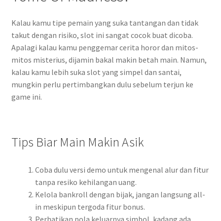
Kalau kamu tipe pemain yang suka tantangan dan tidak
takut dengan risiko, slot ini sangat cocok buat dicoba.
Apalagi kalau kamu penggemar cerita horor dan mitos-
mitos misterius, dijamin bakal makin betah main. Namun,
kalau kamu lebih suka slot yang simpel dan santai,
mungkin perlu pertimbangkan dulu sebelum terjun ke
game ini.
Tips Biar Main Makin Asik
Coba dulu versi demo untuk mengenal alur dan fitur
tanpa resiko kehilangan uang.
Kelola bankroll dengan bijak, jangan langsung all-
in meskipun tergoda fitur bonus.
Perhatikan pola keluarnya simbol, kadang ada