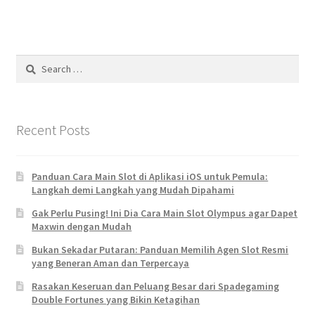
Search
for:
Recent Posts
Panduan Cara Main Slot di Aplikasi iOS untuk Pemula:
Langkah demi Langkah yang Mudah Dipahami
Gak Perlu Pusing! Ini Dia Cara Main Slot Olympus agar Dapet
Maxwin dengan Mudah
Bukan Sekadar Putaran: Panduan Memilih Agen Slot Resmi
yang Beneran Aman dan Terpercaya
Rasakan Keseruan dan Peluang Besar dari Spadegaming
Double Fortunes yang Bikin Ketagihan