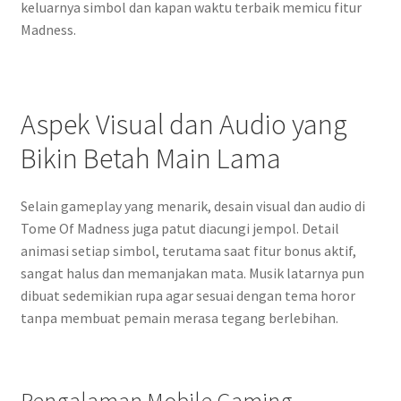
keluarnya simbol dan kapan waktu terbaik memicu fitur
Madness.
Aspek Visual dan Audio yang
Bikin Betah Main Lama
Selain gameplay yang menarik, desain visual dan audio di
Tome Of Madness juga patut diacungi jempol. Detail
animasi setiap simbol, terutama saat fitur bonus aktif,
sangat halus dan memanjakan mata. Musik latarnya pun
dibuat sedemikian rupa agar sesuai dengan tema horor
tanpa membuat pemain merasa tegang berlebihan.
Pengalaman Mobile Gaming