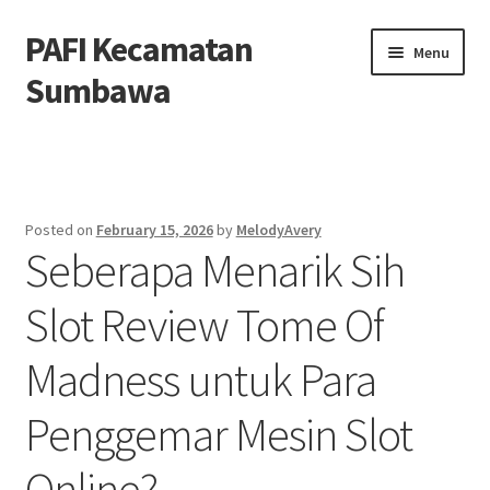
PAFI Kecamatan
Skip
Skip
Menu
to
to
Sumbawa
navigation
content
Home
Hubungi Kami
Posted on
February 15, 2026
by
MelodyAvery
Seberapa Menarik Sih
Privacy Policy
Slot Review Tome Of
Tentang Kami
Madness untuk Para
Penggemar Mesin Slot
Online?