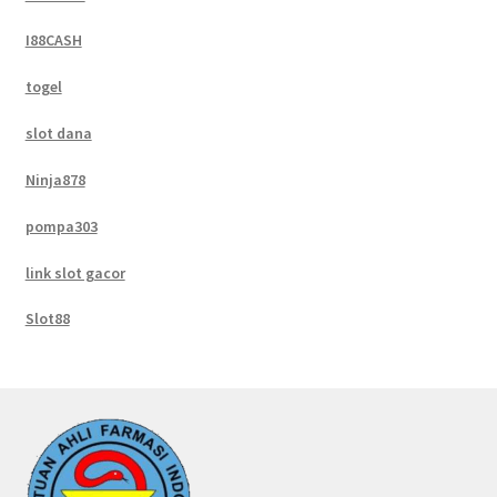
I88CASH
togel
slot dana
Ninja878
pompa303
link slot gacor
Slot88