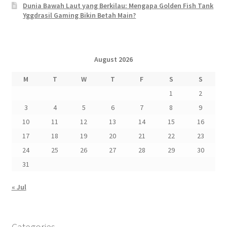
Dunia Bawah Laut yang Berkilau: Mengapa Golden Fish Tank
Yggdrasil Gaming Bikin Betah Main?
August 2026
M
T
W
T
F
S
S
1
2
3
4
5
6
7
8
9
10
11
12
13
14
15
16
17
18
19
20
21
22
23
24
25
26
27
28
29
30
31
« Jul
Categories