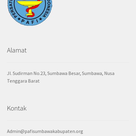
Alamat
Jl. Sudirman No.23, Sumbawa Besar, Sumbawa, Nusa
Tenggara Barat
Kontak
Admin@pafisumbawakabupaten.org