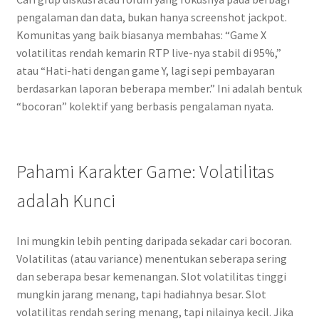
pengalaman dan data, bukan hanya screenshot jackpot.
Komunitas yang baik biasanya membahas: “Game X
volatilitas rendah kemarin RTP live-nya stabil di 95%,”
atau “Hati-hati dengan game Y, lagi sepi pembayaran
berdasarkan laporan beberapa member.” Ini adalah bentuk
“bocoran” kolektif yang berbasis pengalaman nyata.
Pahami Karakter Game: Volatilitas
adalah Kunci
Ini mungkin lebih penting daripada sekadar cari bocoran.
Volatilitas (atau variance) menentukan seberapa sering
dan seberapa besar kemenangan. Slot volatilitas tinggi
mungkin jarang menang, tapi hadiahnya besar. Slot
volatilitas rendah sering menang, tapi nilainya kecil. Jika