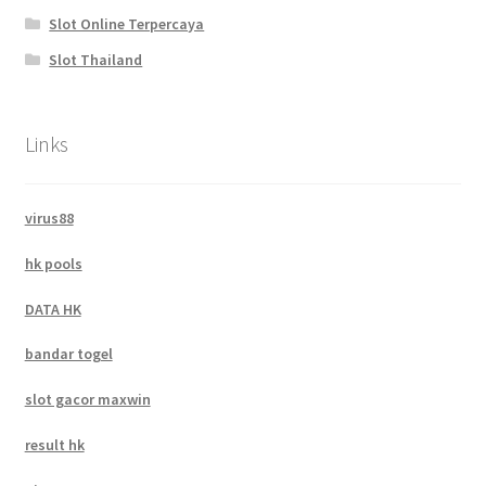
Slot Online Terpercaya
Slot Thailand
Links
virus88
hk pools
DATA HK
bandar togel
slot gacor maxwin
result hk