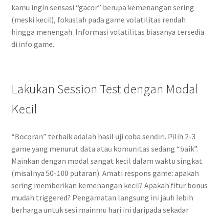
kamu ingin sensasi “gacor” berupa kemenangan sering
(meski kecil), fokuslah pada game volatilitas rendah
hingga menengah. Informasi volatilitas biasanya tersedia
di info game.
Lakukan Session Test dengan Modal
Kecil
“Bocoran” terbaik adalah hasil uji coba sendiri. Pilih 2-3
game yang menurut data atau komunitas sedang “baik”.
Mainkan dengan modal sangat kecil dalam waktu singkat
(misalnya 50-100 putaran). Amati respons game: apakah
sering memberikan kemenangan kecil? Apakah fitur bonus
mudah triggered? Pengamatan langsung ini jauh lebih
berharga untuk sesi mainmu hari ini daripada sekadar