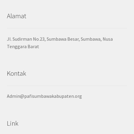
Alamat
Jl. Sudirman No.23, Sumbawa Besar, Sumbawa, Nusa
Tenggara Barat
Kontak
Admin@pafisumbawakabupaten.org
Link