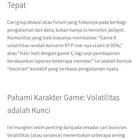
Tepat
Cari grup diskusi atau forum yang fokusnya pada berbagi
pengalaman dan data, bukan hanya screenshot jackpot.
Komunitas yang baik biasanya membahas: “Game X
volatilitas rendah kemarin RTP live-nya stabil di 95%,”
atau “Hati-hati dengan game Y, lagi sepi pembayaran
berdasarkan laporan beberapa member.” Ini adalah bentuk
“bocoran” kolektif yang berbasis pengalaman nyata.
Pahami Karakter Game: Volatilitas
adalah Kunci
Ini mungkin lebih penting daripada sekadar cari bocoran.
Volatilitas (atau variance) menentukan seberapa sering