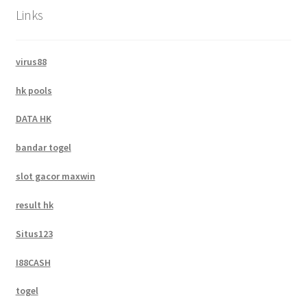
Links
virus88
hk pools
DATA HK
bandar togel
slot gacor maxwin
result hk
Situs123
I88CASH
togel